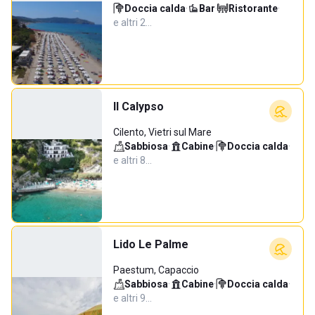
Doccia calda
·
Bar
·
Ristorante
·
e altri 2…
Il Calypso
Cilento, Vietri sul Mare
Sabbiosa
·
Cabine
·
Doccia calda
·
e altri 8…
Lido Le Palme
Paestum, Capaccio
Sabbiosa
·
Cabine
·
Doccia calda
·
e altri 9…