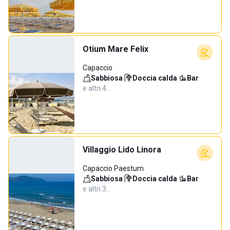
Otium Mare Felix
Capaccio
Sabbiosa
·
Doccia calda
·
Bar
·
e altri 4…
Villaggio Lido Linora
Capaccio Paestum
Sabbiosa
·
Doccia calda
·
Bar
·
e altri 3…