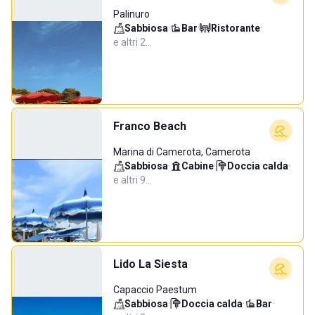
Palinuro
Sabbiosa
·
Bar
·
Ristorante
·
e altri 2…
Franco Beach
Marina di Camerota, Camerota
Sabbiosa
·
Cabine
·
Doccia calda
·
e altri 9…
Lido La Siesta
Capaccio Paestum
Sabbiosa
·
Doccia calda
·
Bar
·