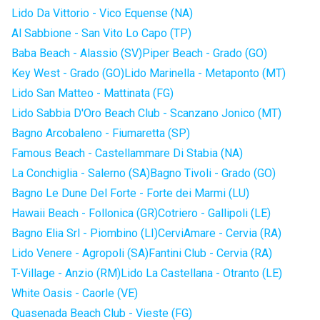
Lido Da Vittorio - Vico Equense (NA)
Al Sabbione - San Vito Lo Capo (TP)
Baba Beach - Alassio (SV)
Piper Beach - Grado (GO)
Key West - Grado (GO)
Lido Marinella - Metaponto (MT)
Lido San Matteo - Mattinata (FG)
Lido Sabbia D'Oro Beach Club - Scanzano Jonico (MT)
Bagno Arcobaleno - Fiumaretta (SP)
Famous Beach - Castellammare Di Stabia (NA)
La Conchiglia - Salerno (SA)
Bagno Tivoli - Grado (GO)
Bagno Le Dune Del Forte - Forte dei Marmi (LU)
Hawaii Beach - Follonica (GR)
Cotriero - Gallipoli (LE)
Bagno Elia Srl - Piombino (LI)
CerviAmare - Cervia (RA)
Lido Venere - Agropoli (SA)
Fantini Club - Cervia (RA)
T-Village - Anzio (RM)
Lido La Castellana - Otranto (LE)
White Oasis - Caorle (VE)
Quasenada Beach Club - Vieste (FG)