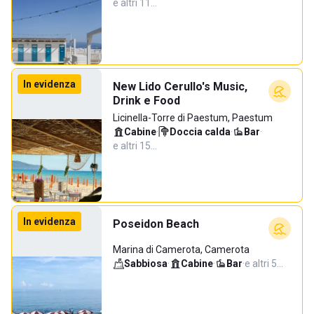
e altri 11…
In evidenza
New Lido Cerullo's Music,
Drink e Food
Licinella-Torre di Paestum, Paestum
Cabine
·
Doccia calda
·
Bar
·
e altri 15…
In evidenza
Poseidon Beach
Marina di Camerota, Camerota
Sabbiosa
·
Cabine
·
Bar
·
e altri 5…