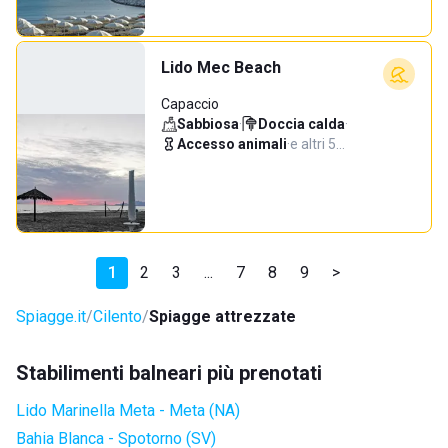
Lido Mec Beach
Capaccio
Sabbiosa
·
Doccia calda
·
Accesso animali
·
e altri 5…
1
2
3
...
7
8
9
>
Spiagge.it
Cilento
Spiagge attrezzate
Stabilimenti balneari più prenotati
Lido Marinella Meta - Meta (NA)
Bahia Blanca - Spotorno (SV)