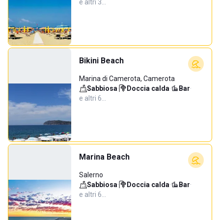
e altri 3…
Bikini Beach
Marina di Camerota, Camerota
Sabbiosa
·
Doccia calda
·
Bar
·
e altri 6…
Marina Beach
Salerno
Sabbiosa
·
Doccia calda
·
Bar
·
e altri 6…