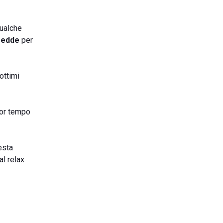
qualche
redde
per
 ottimi
nor tempo
esta
al relax