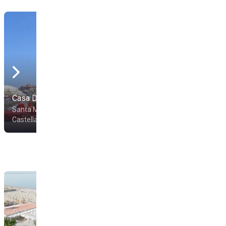
Casa Del Mare
Lido Maredamare
Santa Maria di
Santa Maria di
Castellabate
Castellabate