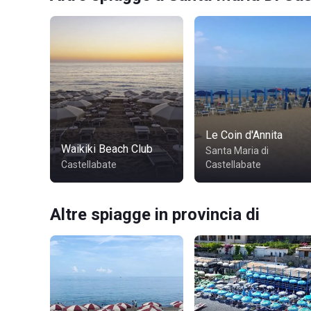
Le Coin d'Annita
Waikiki Beach Club
Santa Maria di
Castellabate
Castellabate
Altre spiagge in provincia di