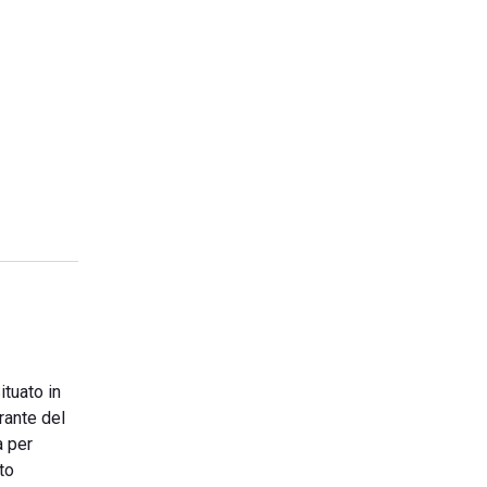
tuato in
rante del
a per
to