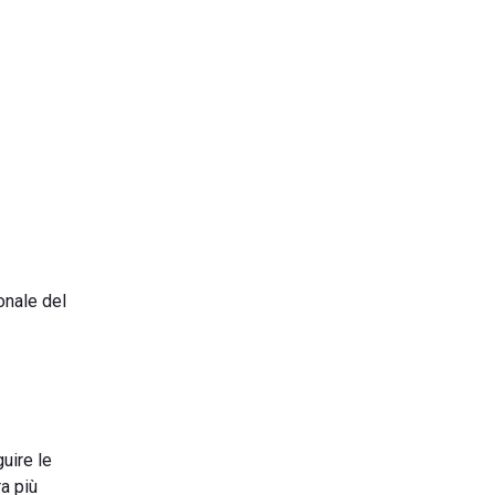
onale del
guire le
ra più