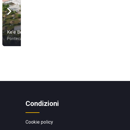
Ke'e Beach
Il Calypso
Pontecagnano Faiano
Vietri sul Mare
Condizioni
Cookie policy