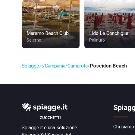
Maremo Beach Club
Lido Le Conchiglie
Salerno
Palinuro
Spiagge.it
Campania
Camerota
Poseidon Beach
Spiagg
Chi siamo
Spiagge.it è una soluzione
Spiagge Srl
Società del