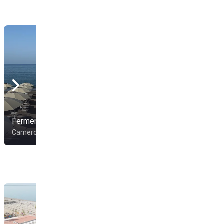
Fermento Beach 2.0
Ciclope Beach
Camerota
Camerota