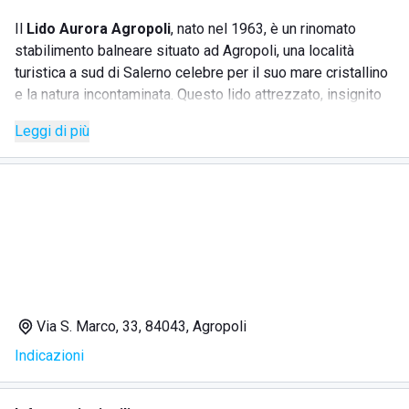
Il
Lido Aurora Agropoli
, nato nel 1963, è un rinomato
stabilimento balneare situato ad Agropoli, una località
turistica a sud di Salerno celebre per il suo mare cristallino
e la natura incontaminata. Questo lido attrezzato, insignito
della Bandiera Blu dal 2010, si distingue per l'accoglienza
Leggi di più
cordiale e l'alta qualità dei servizi offerti, garantendo
comfort e relax per una clientela eterogenea.
SERVIZI
Lettini
Ombrelloni
Cabine
Via S. Marco, 33, 84043, Agropoli
Docce calde
Indicazioni
Mini club
Animazione
Bar