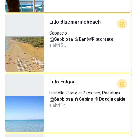
Lido Bluemarinebeach
Capaccio
Sabbiosa
·
Bar
·
Ristorante
·
e altri 5…
Lido Fulgor
Licinella -Torre di Paestum, Paestum
Sabbiosa
·
Cabine
·
Doccia calda
·
e altri 14…