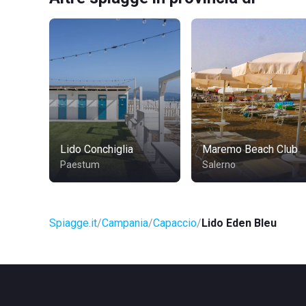
Lido Conchiglia
Maremo Beach Club
Paestum
Salerno
Spiagge.it
Campania
Capaccio
Lido Eden Bleu