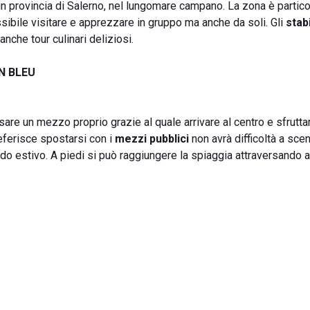
in provincia di Salerno, nel lungomare campano. La zona è partic
ibile visitare e apprezzare in gruppo ma anche da soli. Gli
stab
anche tour culinari deliziosi.
N BLEU
sare un mezzo proprio grazie al quale arrivare al centro e sfruttar
eferisce spostarsi con i
mezzi pubblici
non avrà difficoltà a sce
o estivo. A piedi si può raggiungere la spiaggia attraversando a