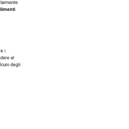
olarmente
ilimenti
e i
ndere al
lcuni degli