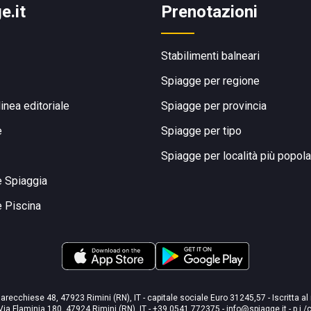
e.it
Prenotazioni
Stabilimenti balneari
Spiagge per regione
linea editoriale
Spiagge per provincia
e
Spiagge per tipo
Spiagge per località più popola
e Spiaggia
e Piscina
arecchiese 48, 47923 Rimini (RN), IT - capitale sociale Euro 31245,57 - Iscritta al
Via Flaminia 180, 47924 Rimini (RN), IT
-
+39 0541 772375
-
info@spiagge.it
- p.i