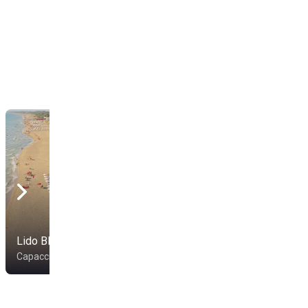
Lido Bluemarinebeach
Lido Il Pescatore
Capaccio
Capaccio