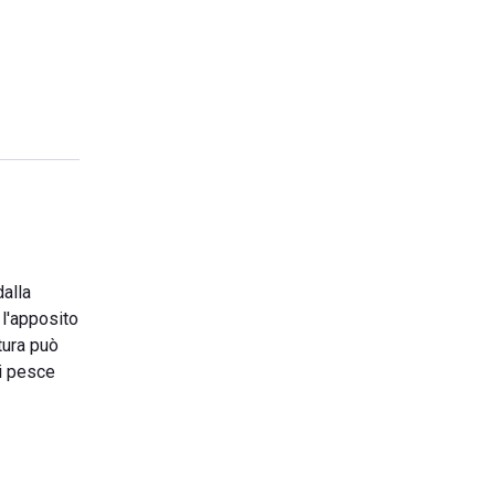
dalla
 l'apposito
tura può
di pesce