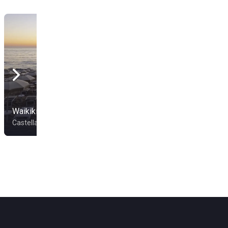
Waikiki Beach Club
Blue Beach
Castellabate
Eboli