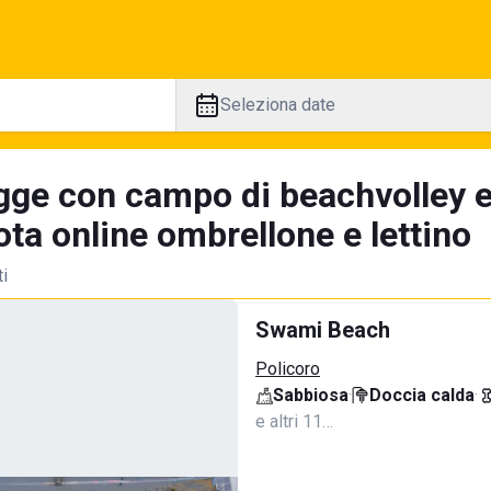
Seleziona date
gge con campo di beachvolley e
ta online ombrellone e lettino
ti
Swami Beach
Policoro
Sabbiosa
·
Doccia calda
·
e altri 11…