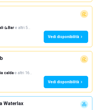
li
·
Bar
·
e altri 5…
Vedi disponibilità
ub
a calda
·
e altri 16…
Vedi disponibilità
a Waterlax