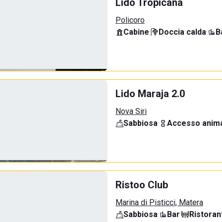
Lido Tropicana
Policoro
Cabine
·
Doccia calda
·
B
Lido Maraja 2.0
Nova Siri
Sabbiosa
·
Accesso anima
Ristoo Club
Marina di Pisticci, Matera
Sabbiosa
·
Bar
·
Ristoran