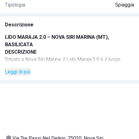
Tipologia
Spiaggia
Descrizione
LIDO MARAJA 2.0 – NOVA SIRI MARINA (MT),
BASILICATA
DESCRIZIONE
Situato a Nova Siri Marina, il Lido Maraja 2.0 è il luogo
ideale per chi cerca mare pulito, tranquillità e comfort.
Leggi di più
Immerso in un contesto naturale unico, tra spiagge ampie e
incontaminate, la fresca pineta alle spalle e un mare
insignito Bandiera Blu 2025 per l'ottavo anno consecutivo.
Lido a conduzione familiare, accogliente e riservato, offre
spazi ben organizzati con ombrelloni distanziati per
garantire relax e privacy.
Dispone di area bimbi attrezzata con giochi, campo da
beach volley, zone relax ombreggiate e docce libere.
Il ristorante propone cucina di pesce alla carta.
Via Tre Passi Nel Delirio, 75020, Nova Siri