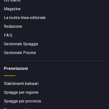
Chi siamo
Dal centro di Scanzano Jonico si può raggiungere la
spiaggia in auto in meno di 10 minuti. In alternativa, è
Magazine
disponibile un servizio di navetta tramite shuttle elettrico.
La nostra linea editoriale
Redazione
F.A.Q.
Gestionale Spiaggia
Gestionale Piscina
Prenotazioni
Stabilimenti balneari
Spiagge per regione
Spiagge per provincia