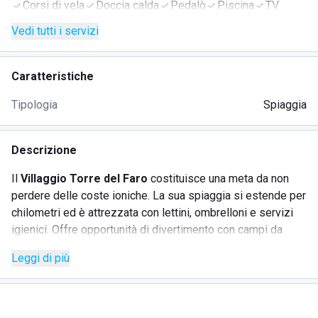
Corsi di vela
Doccia calda
Pedalò
Piscina
TV
Vedi tutti i servizi
Caratteristiche
Tipologia
Spiaggia
Descrizione
Il
Villaggio Torre del Faro
costituisce una meta da non
perdere delle coste ioniche. La sua spiaggia si estende per
chilometri ed è attrezzata con lettini, ombrelloni e servizi
igienici. Offre opportunità di divertimento con campi da
beach-volley
,
canoe
,
pedalò
e
windsurf
. A pochi metri
Leggi di più
dalla spiaggia si trova la struttura principale con oltre 400
camere e diversi impianti sportivi.