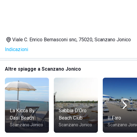
SERVIZI
Piscina olimpionica
2 piscine per bambini
3 campi da tennis
Viale C. Enrico Bernasconi snc, 75020, Scanzano Jonico
1 campo da basket
Indicazioni
1 campo da calcio a cinque e 1 campo da calcio a otto
2 campi da green volley
Ping-Pong
Altre spiagge a Scanzano Jonico
Sea walking
Vela
Escursioni
Schiuma party
Ristorante con colazione, pranzo e cena
Bar a bordo piscina
La Kicca By
Sabbia D'Oro
Biberoneria per bambini fino a 3 anni
Oasi Beach
Beach Club
Il Faro
Scanzano Jonico
Scanzano Jonico
Scanzano Joni