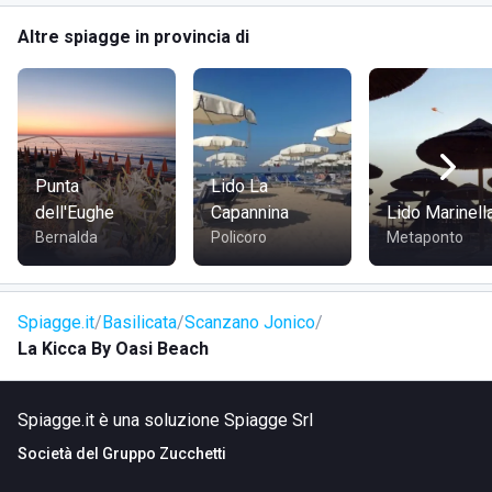
Altre spiagge in provincia di
COME RAGGIUNGERE LA KICCA BY OASI BEACH
La struttura balneare si trova in
Via Bari a Scanzano
Jonico
, precisamente sulla spiaggia di
Terzo Cavone
,
nascosta dietro le dune di sabbia e l'affascinante macchia
Punta
Lido La
mediterranea. Nelle vicinanze, si può visitare un museo
dell'Eughe
Capannina
Lido Marinell
archeologico. Lo stabilimento è raggiungibile in auto,
Bernalda
Policoro
Metaponto
permettendo un accesso diretto alla spiaggia senza alcun
problema.
Spiagge.it
Basilicata
Scanzano Jonico
La Kicca By Oasi Beach
Spiagge.it è una soluzione Spiagge Srl
Società del
Gruppo Zucchetti