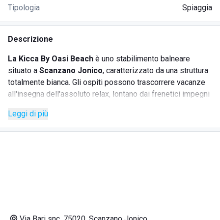
Tipologia
Spiaggia
Descrizione
La Kicca By Oasi Beach
è uno stabilimento balneare
situato a
Scanzano Jonico
, caratterizzato da una struttura
totalmente bianca. Gli ospiti possono trascorrere vacanze
all'insegna dell'assoluto relax, lontano dai frenetici impegni
quotidiani. Questa perla dello
Jonio
è rinomata per la
Leggi di più
calorosa accoglienza, la professionalità e l'ospitalità
offerta dalla coppia di proprietari, sempre gentili e attenti
alle esigenze della clientela. Il lido è un luogo incantevole,
reso ancora più speciale dalla musica soft che accompagna
le giornate al mare. Tra i servizi apprezzati vi sono
l'accesso per gli animali e la spiaggia accessibile ai
disabili. Gli ospiti possono usufruire di ombrelloni, lettini e
gazebo in aree riservate. Inoltre, ci sono campi per attività
sportive e un servizio di bar e ristorante dove è possibile
Via Bari snc, 75020, Scanzano Jonico