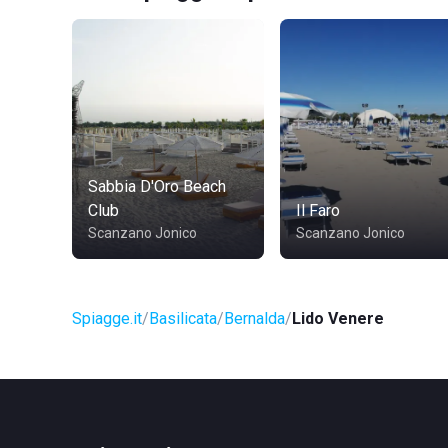
Sabbia D'Oro Beach
Club
Il Faro
Scanzano Jonico
Scanzano Jonico
Spiagge.it
Basilicata
Bernalda
Lido Venere