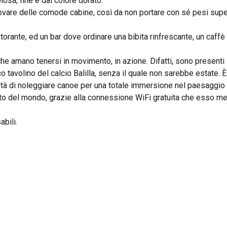
iosa, fine e dal colore dorato.
e trovare delle comode cabine, così da non portare con sé pesi super
storante, ed un bar dove ordinare una bibita rinfrescante, un caffè
 che amano tenersi in movimento, in azione. Difatti, sono presenti
o tavolino del calcio Balilla, senza il quale non sarebbe estate. È
ilità di noleggiare canoe per una totale immersione nel paesaggio 
sto del mondo, grazie alla connessione WiFi gratuita che esso me
bili.