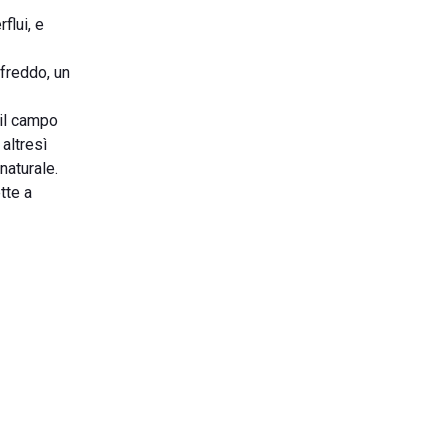
flui, e
 freddo, un
 il campo
 altresì
naturale.
tte a