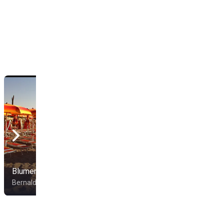
Blumen Bad Beach
Lido Le Dune
Bernalda
Bernalda