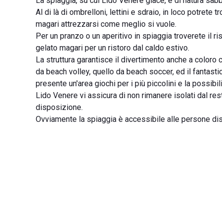
La spiaggia, su cui Lido Venere giace, è di natura sabb
Al di là di ombrelloni, lettini e sdraio, in loco potret
magari attrezzarsi come meglio si vuole.
Per un pranzo o un aperitivo in spiaggia troverete il ri
gelato magari per un ristoro dal caldo estivo.
La struttura garantisce il divertimento anche a coloro
da beach volley, quello da beach soccer, ed il fantastic
presente un'area giochi per i più piccolini e la possib
Lido Venere vi assicura di non rimanere isolati dal re
disposizione.
Ovviamente la spiaggia è accessibile alle persone disa