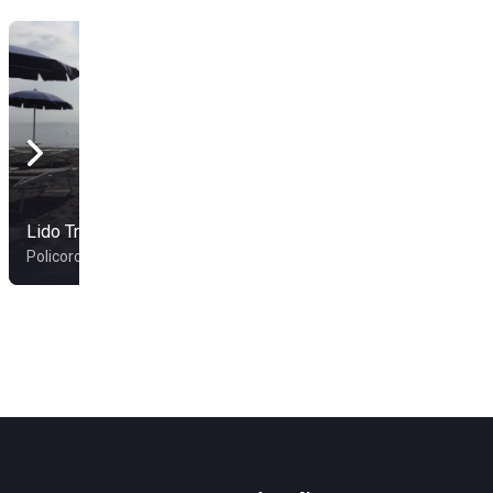
Lido Tropicana
Lido Marinella
Policoro
Metaponto