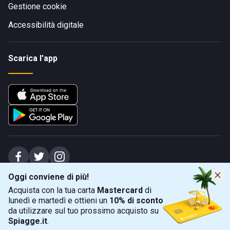
Gestione cookie
Accessibilità digitale
Scarica l'app
Oggi conviene di più!
Spiagge Srl - Sede legale: Via Marecchiese 48, 47923 Rimini (RN), IT -
Acquista con la tua carta
Mastercard
di
capitale sociale Euro 31245,57 - Iscritta al registro delle imprese di Rimini
lunedì e martedì e ottieni un
10% di sconto
Sede operativa: Via Flaminia 180, 47924 Rimini (RN), IT
-
+39 0541 772375
-
info@spiagge.it
- p.i./c.f. 04536640404
da utilizzare sul tuo prossimo acquisto su
Spiagge.it
.
Mappa
Filtra
©
2026
Spiagge Srl. Tutti i diritti riservati.