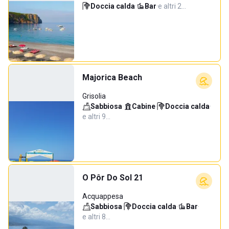
Doccia calda
·
Bar
·
e altri 2…
Majorica Beach
Grisolia
Sabbiosa
·
Cabine
·
Doccia calda
·
e altri 9…
O Pôr Do Sol 21
Acquappesa
Sabbiosa
·
Doccia calda
·
Bar
·
e altri 8…