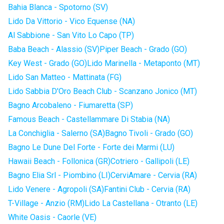
Bahia Blanca - Spotorno (SV)
Lido Da Vittorio - Vico Equense (NA)
Al Sabbione - San Vito Lo Capo (TP)
Baba Beach - Alassio (SV)
Piper Beach - Grado (GO)
Key West - Grado (GO)
Lido Marinella - Metaponto (MT)
Lido San Matteo - Mattinata (FG)
Lido Sabbia D'Oro Beach Club - Scanzano Jonico (MT)
Bagno Arcobaleno - Fiumaretta (SP)
Famous Beach - Castellammare Di Stabia (NA)
La Conchiglia - Salerno (SA)
Bagno Tivoli - Grado (GO)
Bagno Le Dune Del Forte - Forte dei Marmi (LU)
Hawaii Beach - Follonica (GR)
Cotriero - Gallipoli (LE)
Bagno Elia Srl - Piombino (LI)
CerviAmare - Cervia (RA)
Lido Venere - Agropoli (SA)
Fantini Club - Cervia (RA)
T-Village - Anzio (RM)
Lido La Castellana - Otranto (LE)
White Oasis - Caorle (VE)