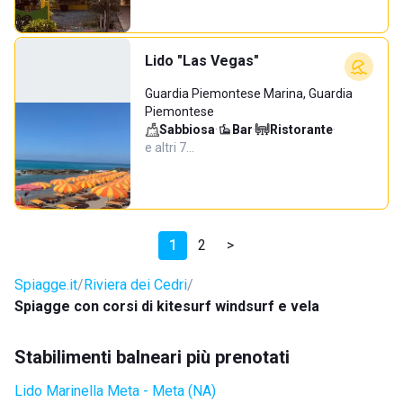
Lido "Las Vegas"
Guardia Piemontese Marina, Guardia
Piemontese
Sabbiosa
·
Bar
·
Ristorante
·
e altri 7…
1
2
>
Spiagge.it
Riviera dei Cedri
Spiagge con corsi di kitesurf windsurf e vela
Stabilimenti balneari più prenotati
Lido Marinella Meta - Meta (NA)