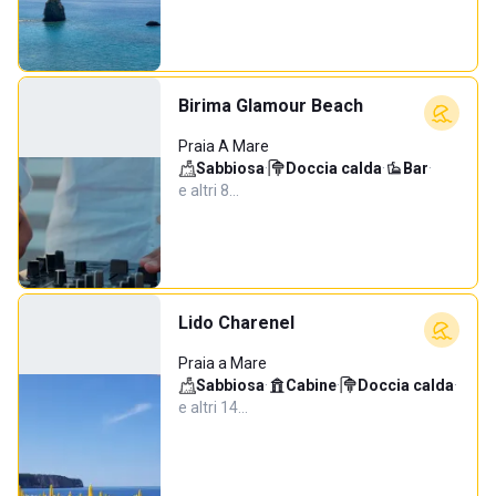
Birima Glamour Beach
Praia A Mare
Sabbiosa
·
Doccia calda
·
Bar
·
e altri 8…
Lido Charenel
Praia a Mare
Sabbiosa
·
Cabine
·
Doccia calda
·
e altri 14…