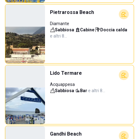
Pietrarossa Beach
Diamante
Sabbiosa
·
Cabine
·
Doccia calda
·
e altri 8…
Lido Termare
Acquappesa
Sabbiosa
·
Bar
·
e altri 8…
Gandhi Beach