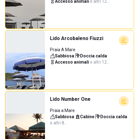
Accesso animali
·
e altri 12…
Lido Arcobaleno Fiuzzi
Praia A Mare
Sabbiosa
·
Doccia calda
·
Accesso animali
·
e altri 12…
Lido Number One
Praia a Mare
Sabbiosa
·
Cabine
·
Doccia calda
·
e altri 8…