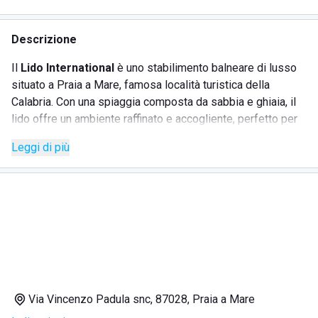
Descrizione
Il
Lido International
è uno stabilimento balneare di lusso
situato a Praia a Mare, famosa località turistica della
Calabria. Con una spiaggia composta da sabbia e ghiaia, il
lido offre un ambiente raffinato e accogliente, perfetto per
clienti esigenti. Gli ospiti possono godere di file di
Leggi di più
ombrelloni e lettini ben distanziati, affacciati sul cristallino
Mar Tirreno e sull'affascinante isola di Dino. Durante le ore
più calde, il beach bar del lido offre bibite ghiacciate,
ghiaccioli e gelati per rinfrescarsi al sole. Divertimento e
avventura sono garantiti grazie al servizio di noleggio
pedalò e canoe, perfetti per esplorare la costa in
compagnia.
Via Vincenzo Padula snc, 87028, Praia a Mare
SERVIZI