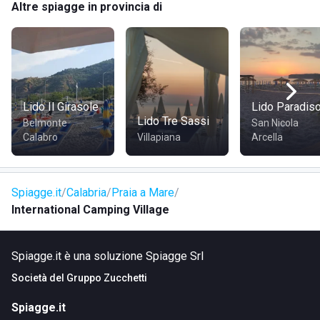
Altre spiagge in provincia di
Lo stabilimento è facilmente raggiungibile dal centro
abitato di Praia a Mare, anche in bicicletta. Chi parte da
Cosenza può raggiungere il lido percorrendo la Strada
Statale 107 Silana Crotonese e successivamente la Strada
Statale Tirrena Inferiore, per un tragitto di poco più di 100
chilometri. La vicinanza alla
stazione di Praja Ajeta
Lido Il Girasole
Lido Paradis
Tortora
rende il lido accessibile anche a chi proviene
Lido Tre Sassi
Belmonte
San Nicola
dall'entroterra calabrese.
Calabro
Villapiana
Arcella
Spiagge.it
Calabria
Praia a Mare
International Camping Village
Spiagge.it è una soluzione Spiagge Srl
Società del
Gruppo Zucchetti
Spiagge.it