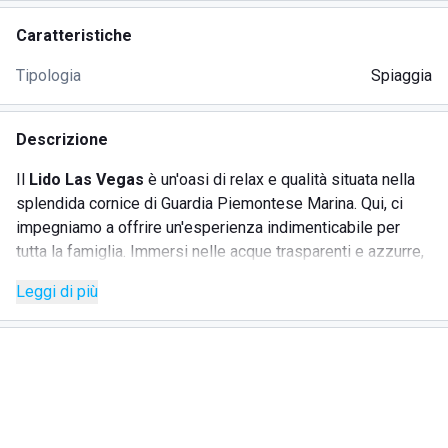
Caratteristiche
Tipologia
Spiaggia
Descrizione
Il
Lido Las Vegas
è un'oasi di relax e qualità situata nella
splendida cornice di Guardia Piemontese Marina. Qui, ci
impegniamo a offrire un'esperienza indimenticabile per
tutta la famiglia. Immersi nelle acque trasparenti e azzurre,
vi invitiamo a esplorare il fondale marino e a godere della
Leggi di più
vista mozzafiato del mare aperto e dello scoglio della
regina al tramonto. Ma c'è qualcosa di unico che rende il
nostro lido ancora più speciale: la presenza di Rio, il nostro
affascinante pappagallo rosso, mascotte indiscussa del
nostro paradiso balneare. Il
Lido Las Vegas
offre un
accesso diretto alla spiaggia, dove potrete noleggiare
comodamente gli ombrelloni e le attrezzature per sport