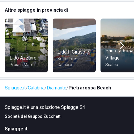
vicinanze, permettendo un accesso senza stress alla
Altre spiagge in provincia di
spiaggia. Per chi desidera soggiornare nei dintorni, diversi
hotel, come l'Hotel Cristina, sono situati a breve distanza
dalla spiaggia, raggiungibile con una piacevole passeggiata
di 14 minuti.
Pantera Rosa
Lido Il Girasole
Lido Azzurro
Village
Belmonte
Praia a Mare
Calabro
Scalea
Spiagge.it
Calabria
Diamante
Pietrarossa Beach
Spiagge.it è una soluzione Spiagge Srl
Società del
Gruppo Zucchetti
Spiagge.it