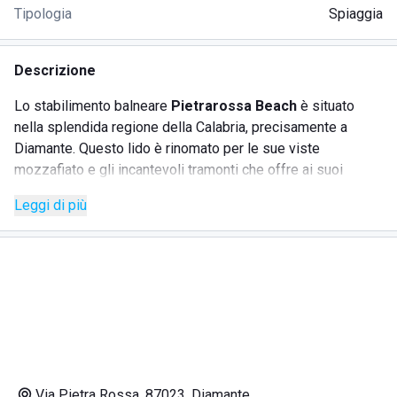
Tipologia
Spiaggia
Descrizione
Lo stabilimento balneare
Pietrarossa Beach
è situato
nella splendida regione della Calabria, precisamente a
Diamante. Questo lido è rinomato per le sue viste
mozzafiato e gli incantevoli tramonti che offre ai suoi
visitatori, rendendolo una destinazione ideale per chi cerca
Leggi di più
relax e bellezza naturale. L'area è caratterizzata da una
spiaggia attrezzata con numerosi servizi che ne fanno un
luogo perfetto per tutta la famiglia.
SERVIZI
Noleggio lettini e ombrelloni
Docce e cabine private
Via Pietra Rossa, 87023, Diamante