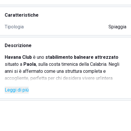
Caratteristiche
Tipologia
Spiaggia
Descrizione
Havana Club
è uno
stabilimento balneare attrezzato
situato a
Paola
, sulla costa tirrenica della Calabria. Negli
anni si è affermato come una struttura completa e
accogliente, perfetta per chi desidera vivere un’intera
giornata al mare, dalla
colazione al tramonto
, tra
relax,
Leggi di più
buona cucina e divertimento.
Il ristorante propone una
cucina tipica mediterranea
, con
piatti preparati con ingredienti di stagione e prodotti locali a
km 0. La
terrazza panoramica
affacciata sul mare è il