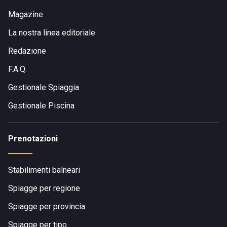
Havana Club si trova sulla destra. Per chi viaggia in
treno o
autobus
, la stazione di Paola è ben collegata e dista circa
Magazine
10 minuti dalla struttura.
La nostra linea editoriale
Redazione
F.A.Q.
Gestionale Spiaggia
Gestionale Piscina
Prenotazioni
Stabilimenti balneari
Spiagge per regione
Spiagge per provincia
Spiagge per tipo