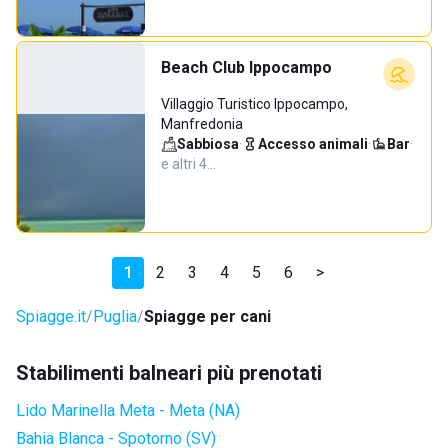
Beach Club Ippocampo
Villaggio Turistico Ippocampo,
Manfredonia
Sabbiosa
·
Accesso animali
·
Bar
·
e altri 4…
1
2
3
4
5
6
>
Spiagge.it
Puglia
Spiagge per cani
Stabilimenti balneari più prenotati
Lido Marinella Meta - Meta (NA)
Bahia Blanca - Spotorno (SV)