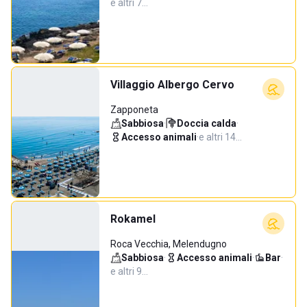
e altri 7…
Villaggio Albergo Cervo
Zapponeta
Sabbiosa
·
Doccia calda
·
Accesso animali
·
e altri 14…
Rokamel
Roca Vecchia, Melendugno
Sabbiosa
·
Accesso animali
·
Bar
·
e altri 9…