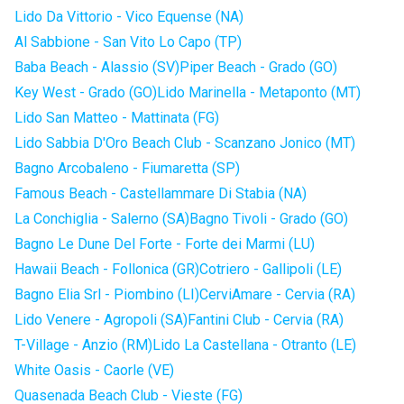
Lido Da Vittorio - Vico Equense (NA)
Al Sabbione - San Vito Lo Capo (TP)
Baba Beach - Alassio (SV)
Piper Beach - Grado (GO)
Key West - Grado (GO)
Lido Marinella - Metaponto (MT)
Lido San Matteo - Mattinata (FG)
Lido Sabbia D'Oro Beach Club - Scanzano Jonico (MT)
Bagno Arcobaleno - Fiumaretta (SP)
Famous Beach - Castellammare Di Stabia (NA)
La Conchiglia - Salerno (SA)
Bagno Tivoli - Grado (GO)
Bagno Le Dune Del Forte - Forte dei Marmi (LU)
Hawaii Beach - Follonica (GR)
Cotriero - Gallipoli (LE)
Bagno Elia Srl - Piombino (LI)
CerviAmare - Cervia (RA)
Lido Venere - Agropoli (SA)
Fantini Club - Cervia (RA)
T-Village - Anzio (RM)
Lido La Castellana - Otranto (LE)
White Oasis - Caorle (VE)
Quasenada Beach Club - Vieste (FG)