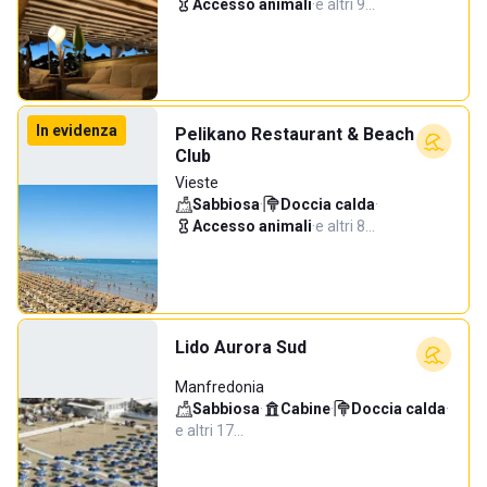
Accesso animali
·
e altri 9…
In evidenza
Pelikano Restaurant & Beach
Club
Vieste
Sabbiosa
·
Doccia calda
·
Accesso animali
·
e altri 8…
Lido Aurora Sud
Manfredonia
Sabbiosa
·
Cabine
·
Doccia calda
·
e altri 17…