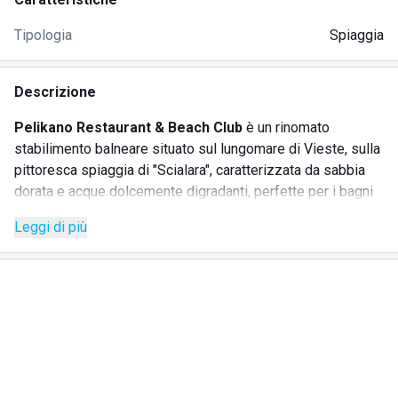
Tipologia
Spiaggia
Descrizione
Pelikano Restaurant & Beach Club
è un rinomato
stabilimento balneare situato sul lungomare di Vieste, sulla
pittoresca spiaggia di "Scialara", caratterizzata da sabbia
dorata e acque dolcemente digradanti, perfette per i bagni
dei più piccoli e per rilassanti passeggiate lungo la riva. Il
Leggi di più
Beach Club unisce relax e divertimento con un mix perfetto
di servizi professionali e sicurezza. Tra le comodità offerte
troverete angoli tranquilli immersi nella natura mediterranea,
un bar accogliente e un ristorante pizzeria sempre a
disposizione.
SERVIZI