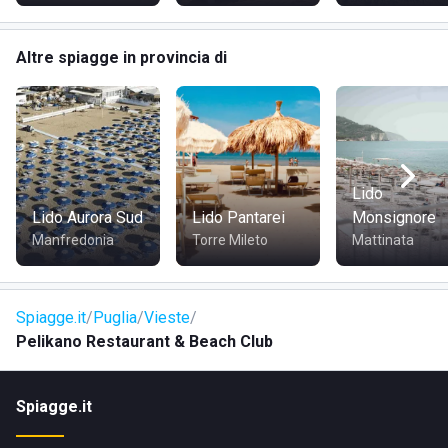
perfettamente attrezzata per accogliere al meglio i turisti.
Altre spiagge in provincia di
COME RAGGIUNGERE PELIKANO RESTAURANT &
BEACH CLUB
Il club è facilmente raggiungibile in auto. Da Foggia,
percorrere la SS89 e poi la SP53, seguendo le indicazioni
Lido
per Mattinata-Vieste. Chi proviene da nord può percorrere
Lido Aurora Sud
Lido Pantarei
Monsignore
la strada statale 89 garganica in direzione Peschici-Vieste.
Manfredonia
Torre Mileto
Mattinata
Spiagge.it
Puglia
Vieste
Pelikano Restaurant & Beach Club
Spiagge.it