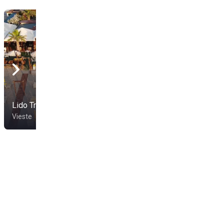
Lido Tre Stelle
Lido dei Sogni
Vieste
Vieste