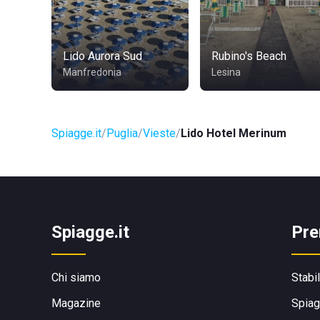
Lido Aurora Sud
Rubino's Beach
Manfredonia
Lesina
Spiagge.it
Puglia
Vieste
Lido Hotel Merinum
Spiagge.it
Pre
Chi siamo
Stabi
Magazine
Spiag