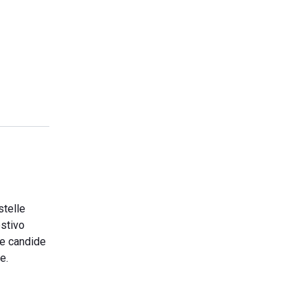
stelle
estivo
ue candide
e.