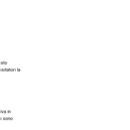
esto
sitatori la
iva in
ni sono