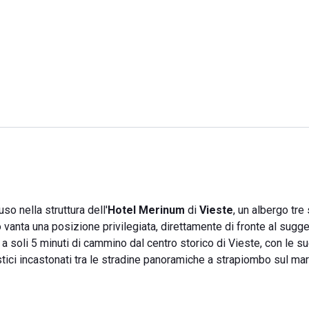
so nella struttura dell'
Hotel Merinum
di
Vieste
, un albergo tre 
go vanta una posizione privilegiata, direttamente di fronte al sugg
e a soli 5 minuti di cammino dal centro storico di Vieste, con le s
ristici incastonati tra le stradine panoramiche a strapiombo sul mar