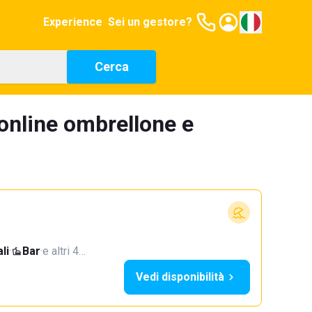
Experience
Sei un gestore?
Cerca
online ombrellone e
li
·
Bar
·
e altri 4…
Vedi disponibilità