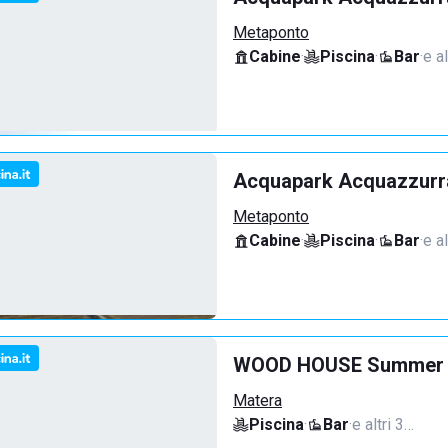
Metaponto
Cabine
·
Piscina
·
Bar
·
e a
Acquapark Acquazzurra
Metaponto
Cabine
·
Piscina
·
Bar
·
e a
WOOD HOUSE Summer 
Matera
Piscina
·
Bar
·
e altri 3…