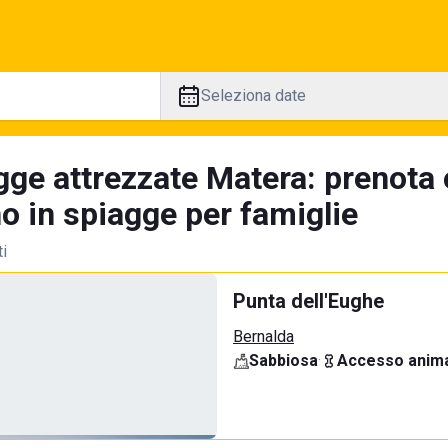
Seleziona date
gge attrezzate Matera: prenota 
no in spiagge per famiglie
ti
Punta dell'Eughe
Bernalda
Sabbiosa
·
Accesso anima