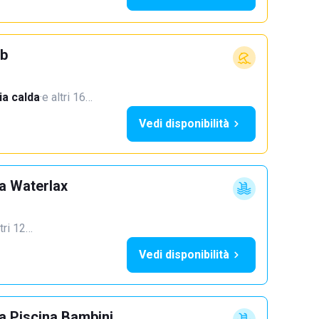
ub
a calda
·
e altri 16…
Vedi disponibilità
a Waterlax
ltri 12…
Vedi disponibilità
 Piscina Bambini