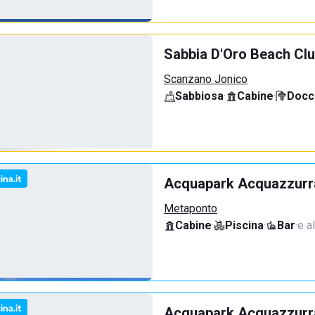
Sabbia D'Oro Beach Cl
Scanzano Jonico
Sabbiosa
·
Cabine
·
Docci
Acquapark Acquazzurr
Metaponto
Cabine
·
Piscina
·
Bar
·
e a
Acquapark Acquazzurra