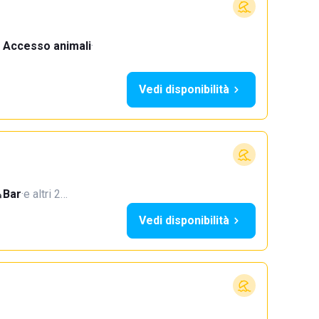
Accesso animali
·
Vedi disponibilità
Bar
·
e altri 2…
Vedi disponibilità