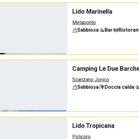
Lido Marinella
Metaponto
Sabbiosa
·
Bar
·
Ristoran
Camping Le Due Barch
Scanzano Jonico
Sabbiosa
·
Doccia calda
·
Lido Tropicana
Policoro