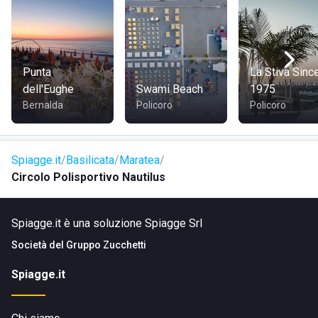
Punta
La Stiva Sinc
dell'Eughe
Swami Beach
1975
Bernalda
Policoro
Policoro
Spiagge.it
Basilicata
Maratea
Circolo Polisportivo Nautilus
Spiagge.it è una soluzione Spiagge Srl
Società del
Gruppo Zucchetti
Spiagge.it