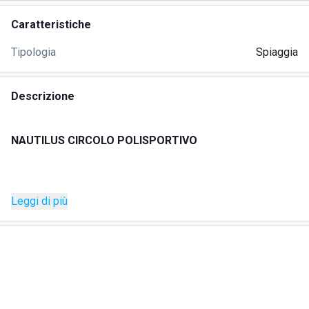
Caratteristiche
Tipologia
Spiaggia
Descrizione
NAUTILUS CIRCOLO POLISPORTIVO
Il
Nautilus Circolo Polisportivo Beach & Club
si trova a
Leggi di più
Metaponto
(frazione del comune di
Bernalda
), lungo
il Viale Nettuno in provincia di
Matera (MT)
, sulla
splendida costa ionica della
Basilicata
.
La struttura unisce una solida esperienza sportiva
all’offerta balneare e da club, in un contesto marino e
naturale di grande suggestione.
Il complesso comprende un’ampia area spiaggia attrezzata