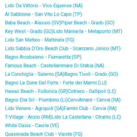
Lido Da Vittorio - Vico Equense (NA)
Al Sabbione - San Vito Lo Capo (TP)
Baba Beach - Alassio (SV)
Piper Beach - Grado (GO)
Key West - Grado (GO)
Lido Marinella - Metaponto (MT)
Lido San Matteo - Mattinata (FG)
Lido Sabbia D'Oro Beach Club - Scanzano Jonico (MT)
Bagno Arcobaleno - Fiumaretta (SP)
Famous Beach - Castellammare Di Stabia (NA)
La Conchiglia - Salerno (SA)
Bagno Tivoli - Grado (GO)
Bagno Le Dune Del Forte - Forte dei Marmi (LU)
Hawaii Beach - Follonica (GR)
Cotriero - Gallipoli (LE)
Bagno Elia Srl - Piombino (LI)
CerviAmare - Cervia (RA)
Lido Venere - Agropoli (SA)
Fantini Club - Cervia (RA)
T-Village - Anzio (RM)
Lido La Castellana - Otranto (LE)
White Oasis - Caorle (VE)
Quasenada Beach Club - Vieste (FG)