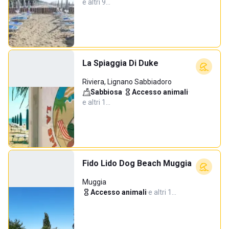
e altri 9…
La Spiaggia Di Duke
Riviera, Lignano Sabbiadoro
Sabbiosa
·
Accesso animali
·
e altri 1…
Fido Lido Dog Beach Muggia
Muggia
Accesso animali
·
e altri 1…