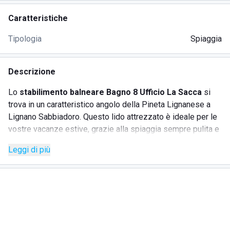
Caratteristiche
Tipologia
Spiaggia
Descrizione
Lo
stabilimento balneare Bagno 8 Ufficio La Sacca
si
trova in un caratteristico angolo della Pineta Lignanese a
Lignano Sabbiadoro. Questo lido attrezzato è ideale per le
vostre vacanze estive, grazie alla spiaggia sempre pulita e
ordinata, gestita con grande attenzione e assistita da
Leggi di più
bagnini disponibili. La struttura segue scrupolosamente le
normative di sicurezza post Covid-19, offrendo un
ambiente sicuro e piacevole per tutti i visitatori.
SERVIZI