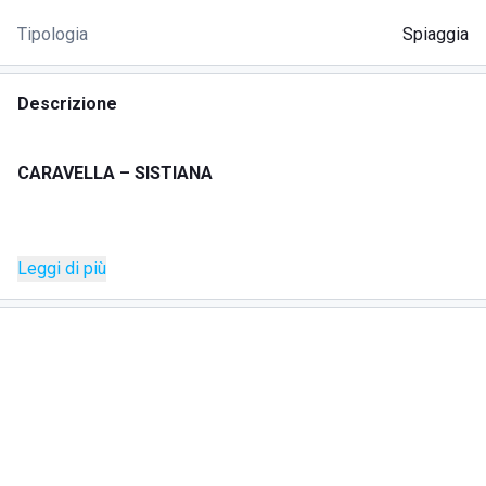
Tipologia
Spiaggia
Descrizione
CARAVELLA – SISTIANA
Leggi di più
Lo
stabilimento balneare Caravella
, situato nella
pittoresca
Sistiana
,
rappresenta un’oasi di relax e divertimento sulla
costa
adriatica
.
Questo
lido attrezzato
è perfetto per chi desidera
trascorrere una giornata serena tra sole e mare,
offrendo numerosi servizi per rendere la permanenza
indimenticabile.