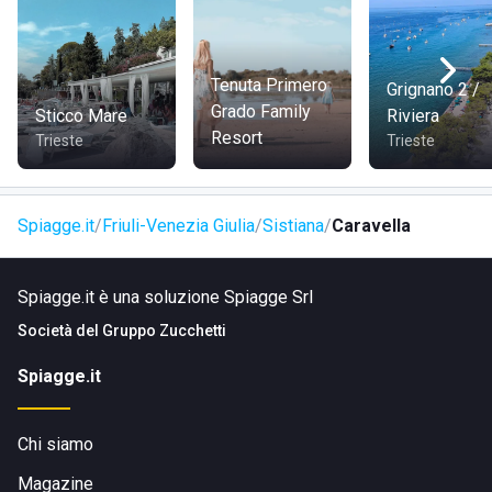
Zona:
Costiera Triestina
Tenuta Primero
L’area è caratterizzata da splendide vedute panoramiche e
Grignano 2 /
Grado Family
una costa affascinante, ideale per famiglie
Sticco Mare
Riviera
Resort
e per chi cerca un contatto diretto con la natura.
Trieste
Trieste
COME RAGGIUNGERE CARAVELLA
Spiagge.it
Friuli-Venezia Giulia
Sistiana
Caravella
Spiagge.it è una soluzione Spiagge Srl
Il lido è facilmente raggiungibile percorrendo la strada
principale che attraversa
Sistiana
.
Società del
Gruppo Zucchetti
Accesso comodo
in auto
, con parcheggi nelle vicinanze, e
Spiagge.it
con i mezzi pubblici
,
grazie alle linee bus che collegano la zona al centro città e
alle località limitrofe.
Chi siamo
Magazine