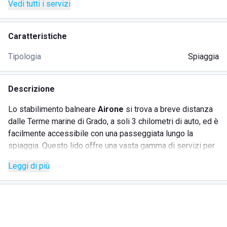
Vedi tutti i servizi
Caratteristiche
Tipologia
Spiaggia
Descrizione
Lo stabilimento balneare
Airone
si trova a breve distanza
dalle Terme marine di Grado, a soli 3 chilometri di auto, ed è
facilmente accessibile con una passeggiata lungo la
spiaggia. Questo lido offre una vasta gamma di servizi per
garantire una giornata di relax e divertimento al mare. Oltre
Leggi di più
ai lettini e ombrelloni, è possibile noleggiare canoe e
pedalò, e la presenza di bagnini assicura sicurezza per tutti
i bagnanti. Lo stabilimento è accessibile anche ai disabili e
dispone di comode docce con acqua calda. La spiaggia, di
sabbia fine e ben curata, è dotata di un’area giochi