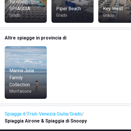
Turistici -
Bar e ristorante
SPIAGGIA
Piper Beach
Key West
Wi-Fi gratuito
Grado
Grado
Grado
DOVE SI TROVA AIRONE
Altre spiagge in provincia di
La struttura si trova presso Viale dell'Orione, a
Grado
, in
provincia di Gorizia. Questa località è nota per le sue
caratteristiche lagunari, con un ambiente tranquillo e
rilassante vicino al centro abitato.
Marina Julia
Family
Collection
COME RAGGIUNGERE AIRONE
Monfalcone
Lo stabilimento è facilmente raggiungibile tramite il
lungomare, situato nelle vicinanze del centro di Grado. Si
Spiagge.it
Friuli-Venezia Giulia
Grado
può accedere a piedi, in bicicletta, in auto o con i mezzi
Spiaggia Airone & Spiaggia di Snoopy
pubblici, rendendo la visita comoda per tutti i visitatori.