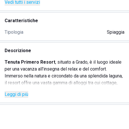
Vedi tutti i servizi
Caratteristiche
Tipologia
Spiaggia
Descrizione
Tenuta Primero Resort
, situato a Grado, è il luogo ideale
per una vacanza all'insegna del relax e del comfort.
Immerso nella natura e circondato da una splendida laguna,
il resort offre una vasta gamma di alloggi tra cui cottage,
lodge ed esclusivi appartamenti fronte Marina. Vanta una
Leggi di più
spiaggia privata, due ristoranti, una marina per l'attracco
delle barche e un campo da golf da 18 buche, rendendo
ogni soggiorno unico e indimenticabile.