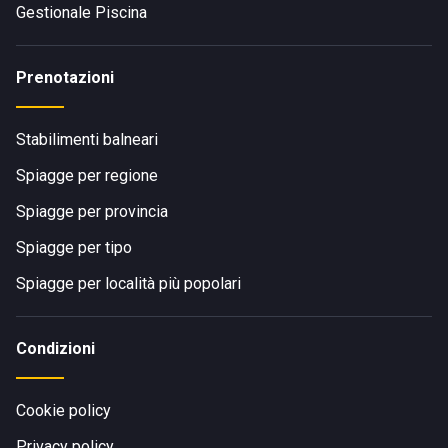
servizi navetta.
Gestionale Piscina
Prenotazioni
Vieni a vivere la tradizione e l’accoglienza del
Bagno
Lignano
, dove la tua giornata al mare diventa un’esperienza
indimenticabile grazie a storia, servizi eccellenti e la
Stabilimenti balneari
calorosa ospitalità del nostro staff.
Spiagge per regione
Spiagge per provincia
Spiagge per tipo
Spiagge per località più popolari
Condizioni
Cookie policy
Privacy policy