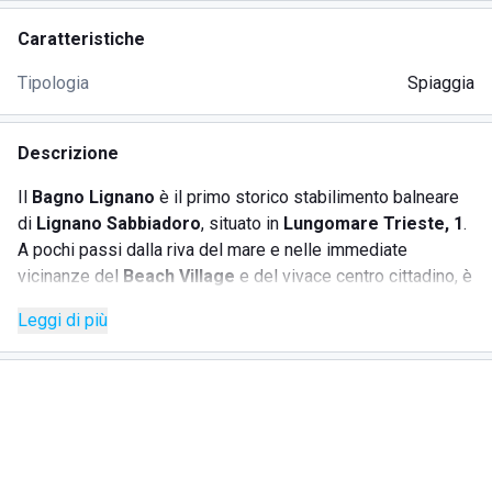
Caratteristiche
Tipologia
Spiaggia
Descrizione
Il
Bagno Lignano
è il primo storico stabilimento balneare
di
Lignano Sabbiadoro
, situato in
Lungomare Trieste, 1
.
A pochi passi dalla riva del mare e nelle immediate
vicinanze del
Beach Village
e del vivace centro cittadino, è
un punto di riferimento per turisti e residenti. Lo
Leggi di più
stabilimento si distingue per cortesia, professionalità e
divertimento. Il personale del chiosco vi accoglie con un
sorriso, offrendo un menù vario con aperitivi fronte mare,
colazioni, insalatone e spuntini, disponibile con orario
continuato dalle 7:00 alle 20:00. La spiaggia è curata e
adatta sia agli adulti che ai bambini, con servizi per il
benessere di tutti, inclusi supporto per persone disabili e