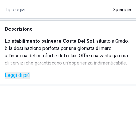
Tipologia
Spiaggia
Descrizione
Lo
stabilimento balneare Costa Del Sol
, situato a Grado,
è la destinazione perfetta per una giornata di mare
all'insegna del comfort e del relax. Offre una vasta gamma
di servizi che garantiscono un'esperienza indimenticabile.
La struttura vanta delle moderne attrezzature ed è rinomata
Leggi di più
per le sue completezze di servizi.
SERVIZI
Noleggio di ombrelloni e lettini
Sdraio e cabine per il cambio
Accesso a una spiaggia attrezzata