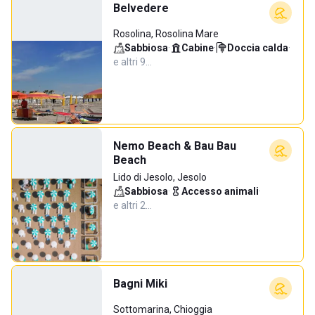
Belvedere
Rosolina, Rosolina Mare
Sabbiosa
·
Cabine
·
Doccia calda
·
e altri 9…
Nemo Beach & Bau Bau
Beach
Lido di Jesolo, Jesolo
Sabbiosa
·
Accesso animali
·
e altri 2…
Bagni Miki
Sottomarina, Chioggia