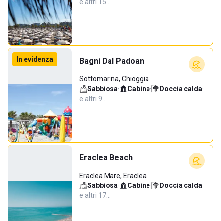
e altri 15…
In evidenza
Bagni Dal Padoan
Sottomarina, Chioggia
Sabbiosa
·
Cabine
·
Doccia calda
·
e altri 9…
Eraclea Beach
Eraclea Mare, Eraclea
Sabbiosa
·
Cabine
·
Doccia calda
·
e altri 17…