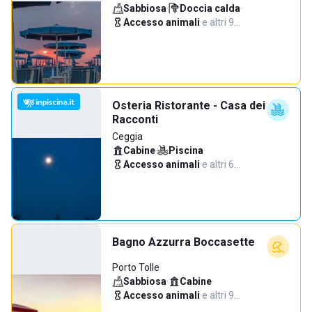
Sabbiosa
·
Doccia calda
·
Accesso animali
·
e altri 9…
Osteria Ristorante - Casa dei
Racconti
Ceggia
Cabine
·
Piscina
·
Accesso animali
·
e altri 6…
Bagno Azzurra Boccasette
Porto Tolle
Sabbiosa
·
Cabine
·
Accesso animali
·
e altri 9…