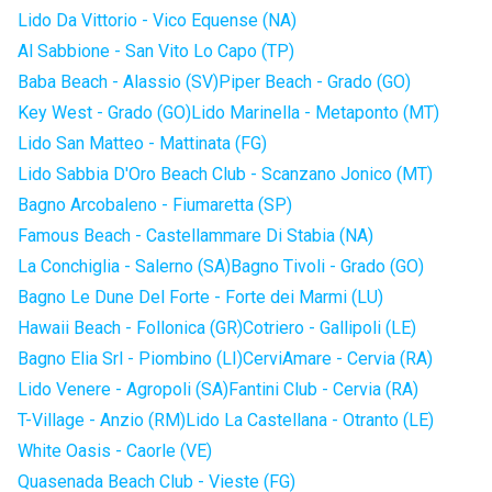
Lido Da Vittorio - Vico Equense (NA)
Al Sabbione - San Vito Lo Capo (TP)
Baba Beach - Alassio (SV)
Piper Beach - Grado (GO)
Key West - Grado (GO)
Lido Marinella - Metaponto (MT)
Lido San Matteo - Mattinata (FG)
Lido Sabbia D'Oro Beach Club - Scanzano Jonico (MT)
Bagno Arcobaleno - Fiumaretta (SP)
Famous Beach - Castellammare Di Stabia (NA)
La Conchiglia - Salerno (SA)
Bagno Tivoli - Grado (GO)
Bagno Le Dune Del Forte - Forte dei Marmi (LU)
Hawaii Beach - Follonica (GR)
Cotriero - Gallipoli (LE)
Bagno Elia Srl - Piombino (LI)
CerviAmare - Cervia (RA)
Lido Venere - Agropoli (SA)
Fantini Club - Cervia (RA)
T-Village - Anzio (RM)
Lido La Castellana - Otranto (LE)
White Oasis - Caorle (VE)
Quasenada Beach Club - Vieste (FG)