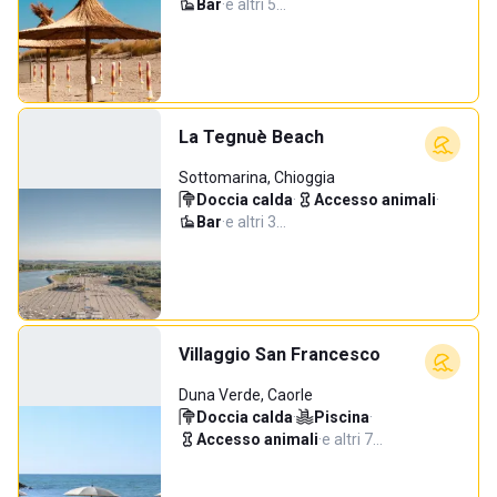
Bar
·
e altri 5…
La Tegnuè Beach
Sottomarina, Chioggia
Doccia calda
·
Accesso animali
·
Bar
·
e altri 3…
Villaggio San Francesco
Duna Verde, Caorle
Doccia calda
·
Piscina
·
Accesso animali
·
e altri 7…