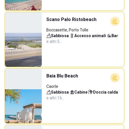
Scano Palo Ristobeach
Boccasette, Porto Tolle
Sabbiosa
·
Accesso animali
·
Bar
·
e altri 5…
Baia Blu Beach
Caorle
Sabbiosa
·
Cabine
·
Doccia calda
·
e altri 16…