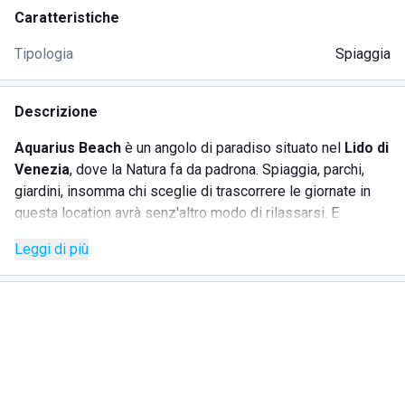
Caratteristiche
Tipologia
Spiaggia
Descrizione
Aquarius Beach
è un angolo di paradiso situato nel
Lido di
Venezia
, dove la Natura fa da padrona. Spiaggia, parchi,
giardini, insomma chi sceglie di trascorrere le giornate in
questa location avrà senz'altro modo di rilassarsi. E
Aquarius Beach sorge proprio qui.
Leggi di più
Una
spiaggia nuova
, Covid free, pensata proprio per
tutelare i bagnanti distanziandoli gli uni dagli altri e non
solo: tutta l'area viene costantemente sanificata dal
personale.
Il
rispetto dell'ambiente
è uno dei princìpi cardine di