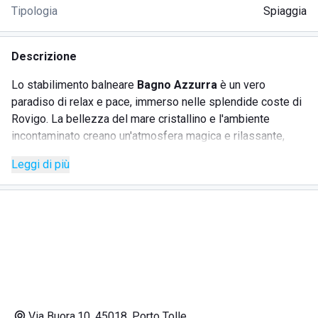
Tipologia
Spiaggia
Descrizione
Lo stabilimento balneare
Bagno Azzurra
è un vero
paradiso di relax e pace, immerso nelle splendide coste di
Rovigo. La bellezza del mare cristallino e l'ambiente
incontaminato creano un'atmosfera magica e rilassante,
perfetta per chi desidera allontanarsi dalla frenesia della
Leggi di più
vita quotidiana e godersi momenti di serenità. Le tonalità
dell'azzurro che caratterizzano il bagno si fondono
perfettamente con la natura circostante, regalando uno
spettacolo cromatico unico e coinvolgente. Venite a
scoprire la magia del Bagno Azzurra e lasciatevi
trasportare dalle sue atmosfere incantevoli.
SERVIZI
Via Buora,10, 45018, Porto Tolle