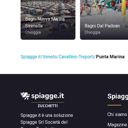
Bagni Nuova Marina
Sirenella
Bagni Dal Padoan
Chioggia
Chioggia
Spiagge.it
Veneto
Cavallino-Treporti
Punta Marina
Spiagg
Chi siamo
Spiagge.it è una soluzione
Spiagge Srl
Società del
Magazine