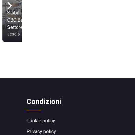
Stabilimento Balneare
CBC Beach Club -
Milano Beach Life
Settore C
Settore C
Jesolo
Jesolo
Condizioni
Cookie policy
Privacy policy