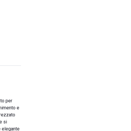
to per
enimento e
trezzato
e si
te elegante