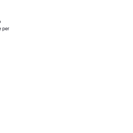
o
e per