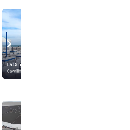
Stabilimento Balneare
La Duna Beach
Blue Sea
Cavallino-Treporti
Cavallino-Treporti