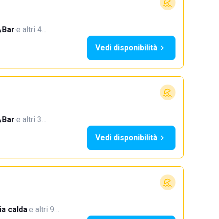
Bar
·
e altri 4…
Vedi disponibilità
Bar
·
e altri 3…
Vedi disponibilità
a calda
·
e altri 9…