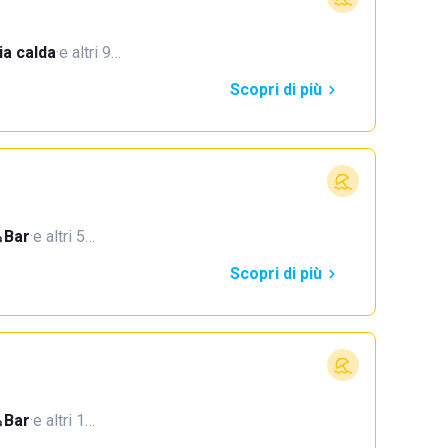
a calda
·
e altri 9…
Scopri di più
Bar
·
e altri 5…
Scopri di più
Bar
·
e altri 1…