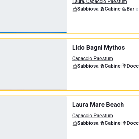
Laura, Capaccio Paestum
Sabbiosa
·
Cabine
·
Bar
·
e
Lido Bagni Mythos
Capaccio Paestum
Sabbiosa
·
Cabine
·
Docci
Laura Mare Beach
Capaccio Paestum
Sabbiosa
·
Cabine
·
Docci