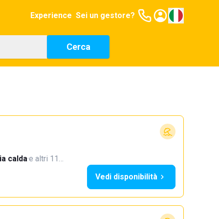
Experience
Sei un gestore?
Cerca
a calda
·
e altri 11…
Vedi disponibilità