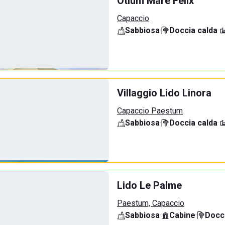
Otium Mare Felix
Capaccio
Sabbiosa
·
Doccia calda
·
Villaggio Lido Linora
Capaccio Paestum
Sabbiosa
·
Doccia calda
·
Lido Le Palme
Paestum, Capaccio
Sabbiosa
·
Cabine
·
Docci