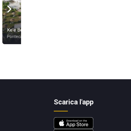
Camping Lido
Ke'e Beach
Mediterraneo
Pontecagnano Faiano
Battipaglia
Scarica l'app