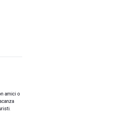
on amici o
vacanza
risti.