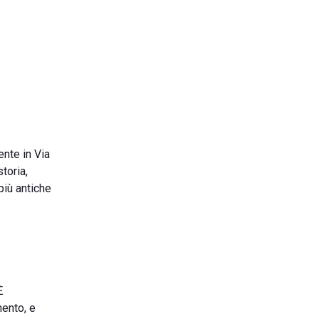
ente in Via
toria,
più antiche
È
mento, e