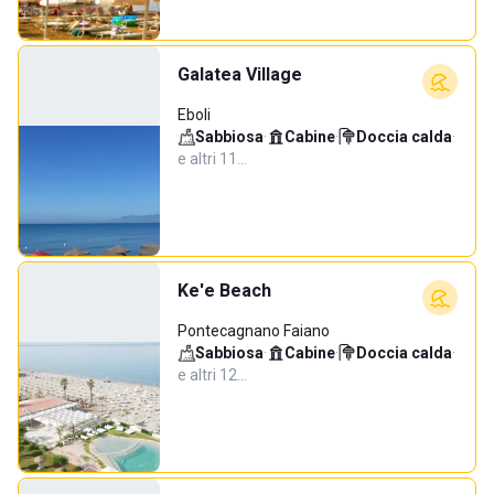
Galatea Village
Eboli
Sabbiosa
·
Cabine
·
Doccia calda
·
e altri 11…
Ke'e Beach
Pontecagnano Faiano
Sabbiosa
·
Cabine
·
Doccia calda
·
e altri 12…