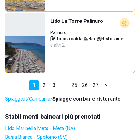
Lido La Torre Palinuro
Palinuro
Doccia calda
·
Bar
·
Ristorante
·
e altri 2…
1
2
3
...
25
26
27
>
Spiagge.it
Campania
Spiagge con bar e ristorante
Stabilimenti balneari più prenotati
Lido Marinella Meta - Meta (NA)
Bahia Blanca - Spotorno (SV)