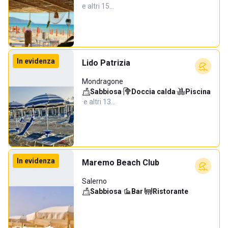
e altri 15…
In evidenza
Lido Patrizia
Mondragone
Sabbiosa
·
Doccia calda
·
Piscina
·
e altri 13…
In evidenza
Maremo Beach Club
Salerno
Sabbiosa
·
Bar
·
Ristorante