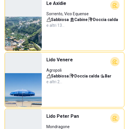
Le Axidie
Sorrento, Vico Equense
Sabbiosa
·
Cabine
·
Doccia calda
·
e altri 13…
Lido Venere
Agropoli
Sabbiosa
·
Doccia calda
·
Bar
·
e altri 2…
Lido Peter Pan
Mondragone