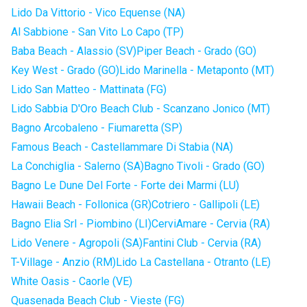
Lido Da Vittorio - Vico Equense (NA)
Al Sabbione - San Vito Lo Capo (TP)
Baba Beach - Alassio (SV)
Piper Beach - Grado (GO)
Key West - Grado (GO)
Lido Marinella - Metaponto (MT)
Lido San Matteo - Mattinata (FG)
Lido Sabbia D'Oro Beach Club - Scanzano Jonico (MT)
Bagno Arcobaleno - Fiumaretta (SP)
Famous Beach - Castellammare Di Stabia (NA)
La Conchiglia - Salerno (SA)
Bagno Tivoli - Grado (GO)
Bagno Le Dune Del Forte - Forte dei Marmi (LU)
Hawaii Beach - Follonica (GR)
Cotriero - Gallipoli (LE)
Bagno Elia Srl - Piombino (LI)
CerviAmare - Cervia (RA)
Lido Venere - Agropoli (SA)
Fantini Club - Cervia (RA)
T-Village - Anzio (RM)
Lido La Castellana - Otranto (LE)
White Oasis - Caorle (VE)
Quasenada Beach Club - Vieste (FG)