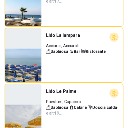
e altri 7…
Lido La lampara
Acciaroli, Acciaroli
Sabbiosa
·
Bar
·
Ristorante
Lido Le Palme
Paestum, Capaccio
Sabbiosa
·
Cabine
·
Doccia calda
·
e altri 9…