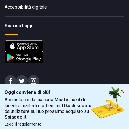
Accessibilità digitale
Scarica l'app
Oggi conviene di più!
Spiagge Srl - Sede legale: Via Marecchiese 48, 47923 Rimini (RN), IT -
Acquista con la tua carta
Mastercard
di
capitale sociale Euro 31245,57 - Iscritta al registro delle imprese di Rimini
lunedì e martedì e ottieni un
10% di sconto
Sede operativa: Via Flaminia 180, 47924 Rimini (RN), IT
-
+39 0541 772375
-
info@spiagge.it
- p.i./c.f. 04536640404
da utilizzare sul tuo prossimo acquisto su
Spiagge.it
.
Mappa
Filtra
©
2026
Spiagge Srl. Tutti i diritti riservati.
Leggi il
regolamento