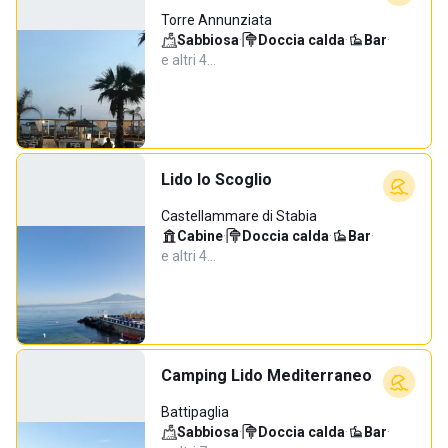
Torre Annunziata
Sabbiosa
·
Doccia calda
·
Bar
·
e altri 4…
Lido lo Scoglio
Castellammare di Stabia
Cabine
·
Doccia calda
·
Bar
·
e altri 4…
Camping Lido Mediterraneo
Battipaglia
Sabbiosa
·
Doccia calda
·
Bar
·