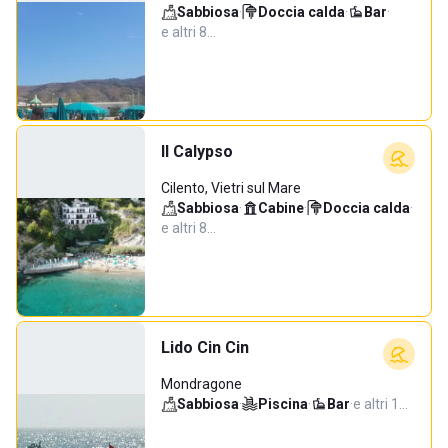
Sabbiosa
·
Doccia calda
·
Bar
·
e altri 8…
Il Calypso
Cilento, Vietri sul Mare
Sabbiosa
·
Cabine
·
Doccia calda
·
e altri 8…
Lido Cin Cin
Mondragone
Sabbiosa
·
Piscina
·
Bar
·
e altri 1…