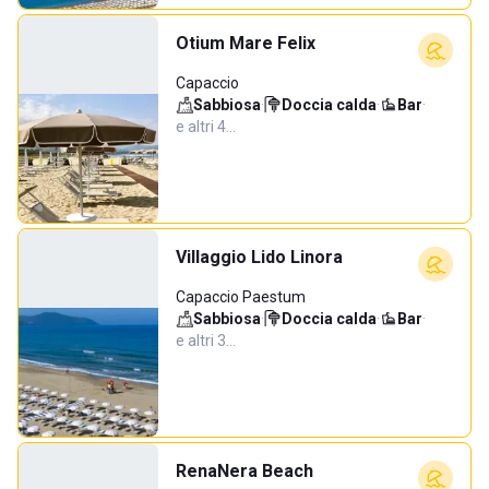
Otium Mare Felix
Capaccio
Sabbiosa
·
Doccia calda
·
Bar
·
e altri 4…
Villaggio Lido Linora
Capaccio Paestum
Sabbiosa
·
Doccia calda
·
Bar
·
e altri 3…
RenaNera Beach