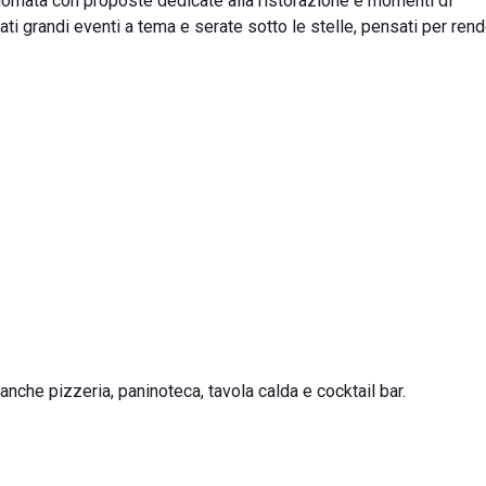
iornata con proposte dedicate alla ristorazione e momenti di
ti grandi eventi a tema e serate sotto le stelle, pensati per ren
anche pizzeria, paninoteca, tavola calda e cocktail bar.