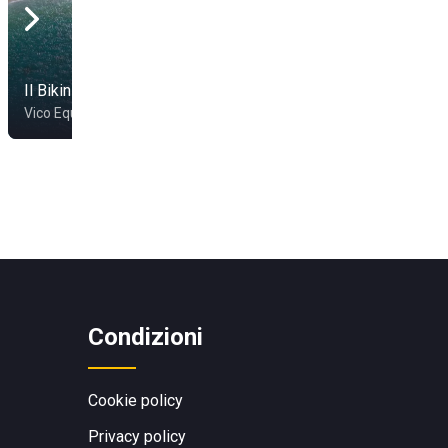
Il Bikini
RenaNera Beach
Vico Equense
Torre Annunziata
Condizioni
Cookie policy
Privacy policy