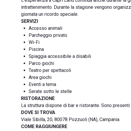
L’esperienza a Capri Land continua anche durante la g
intrattenimento. Durante la stagione vengono organizza
giornata un ricordo speciale.
SERVIZI
Accesso animali
Parcheggio privato
Wi-Fi
Piscina
Spiaggia accessibile a disabili
Parco giochi
Teatro per spettacoli
Area giochi
Eventi a tema
Serate sotto le stelle
RISTORAZIONE
La struttura dispone di bar e ristorante. Sono presenti 
DOVE SI TROVA
Viale Sibilla, 20, 80078 Pozzuoli (NA), Campania.
COME RAGGIUNGERE