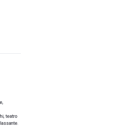
e,
hi, teatro
ilassante.