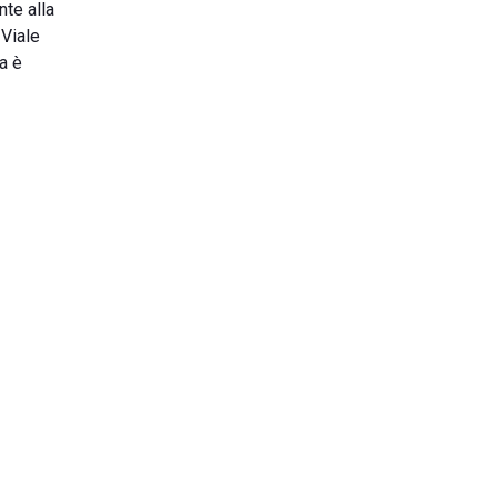
nte alla
 Viale
ra è