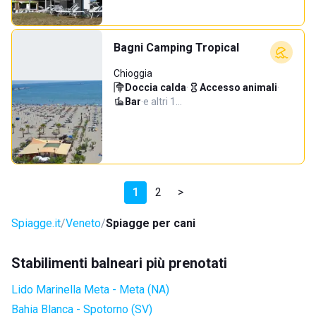
Bagni Camping Tropical
Chioggia
Doccia calda
·
Accesso animali
·
Bar
·
e altri 1…
1
2
>
Spiagge.it
Veneto
Spiagge per cani
Stabilimenti balneari più prenotati
Lido Marinella Meta - Meta (NA)
Bahia Blanca - Spotorno (SV)