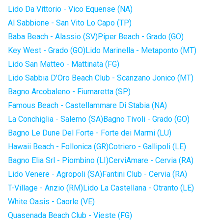
Lido Da Vittorio - Vico Equense (NA)
Al Sabbione - San Vito Lo Capo (TP)
Baba Beach - Alassio (SV)
Piper Beach - Grado (GO)
Key West - Grado (GO)
Lido Marinella - Metaponto (MT)
Lido San Matteo - Mattinata (FG)
Lido Sabbia D'Oro Beach Club - Scanzano Jonico (MT)
Bagno Arcobaleno - Fiumaretta (SP)
Famous Beach - Castellammare Di Stabia (NA)
La Conchiglia - Salerno (SA)
Bagno Tivoli - Grado (GO)
Bagno Le Dune Del Forte - Forte dei Marmi (LU)
Hawaii Beach - Follonica (GR)
Cotriero - Gallipoli (LE)
Bagno Elia Srl - Piombino (LI)
CerviAmare - Cervia (RA)
Lido Venere - Agropoli (SA)
Fantini Club - Cervia (RA)
T-Village - Anzio (RM)
Lido La Castellana - Otranto (LE)
White Oasis - Caorle (VE)
Quasenada Beach Club - Vieste (FG)