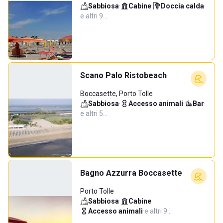
Sabbiosa
·
Cabine
·
Doccia calda
·
e altri 9…
Scano Palo Ristobeach
Boccasette, Porto Tolle
Sabbiosa
·
Accesso animali
·
Bar
·
e altri 5…
Bagno Azzurra Boccasette
Porto Tolle
Sabbiosa
·
Cabine
·
Accesso animali
·
e altri 9…