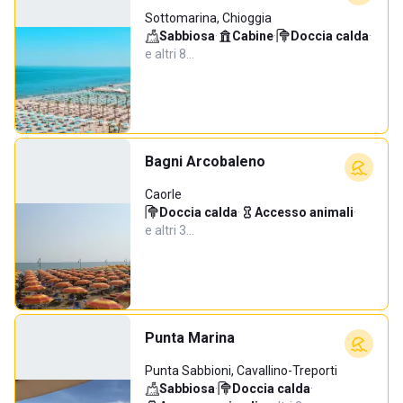
Sottomarina, Chioggia
Sabbiosa
·
Cabine
·
Doccia calda
·
e altri 8…
Bagni Arcobaleno
Caorle
Doccia calda
·
Accesso animali
·
e altri 3…
Punta Marina
Punta Sabbioni, Cavallino-Treporti
Sabbiosa
·
Doccia calda
·