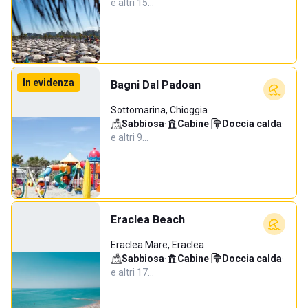
e altri 15…
In evidenza
Bagni Dal Padoan
Sottomarina, Chioggia
Sabbiosa
·
Cabine
·
Doccia calda
·
e altri 9…
Eraclea Beach
Eraclea Mare, Eraclea
Sabbiosa
·
Cabine
·
Doccia calda
·
e altri 17…