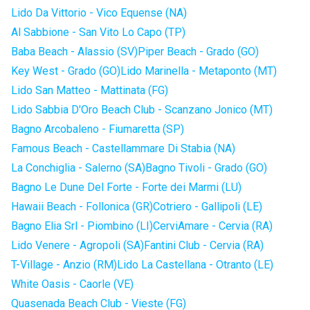
Lido Da Vittorio - Vico Equense (NA)
Al Sabbione - San Vito Lo Capo (TP)
Baba Beach - Alassio (SV)
Piper Beach - Grado (GO)
Key West - Grado (GO)
Lido Marinella - Metaponto (MT)
Lido San Matteo - Mattinata (FG)
Lido Sabbia D'Oro Beach Club - Scanzano Jonico (MT)
Bagno Arcobaleno - Fiumaretta (SP)
Famous Beach - Castellammare Di Stabia (NA)
La Conchiglia - Salerno (SA)
Bagno Tivoli - Grado (GO)
Bagno Le Dune Del Forte - Forte dei Marmi (LU)
Hawaii Beach - Follonica (GR)
Cotriero - Gallipoli (LE)
Bagno Elia Srl - Piombino (LI)
CerviAmare - Cervia (RA)
Lido Venere - Agropoli (SA)
Fantini Club - Cervia (RA)
T-Village - Anzio (RM)
Lido La Castellana - Otranto (LE)
White Oasis - Caorle (VE)
Quasenada Beach Club - Vieste (FG)