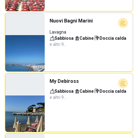
Nuovi Bagni Marini
Lavagna
Sabbiosa
·
Cabine
·
Doccia calda
·
e altri 9…
My Debiross
Sabbiosa
·
Cabine
·
Doccia calda
·
e altri 9…