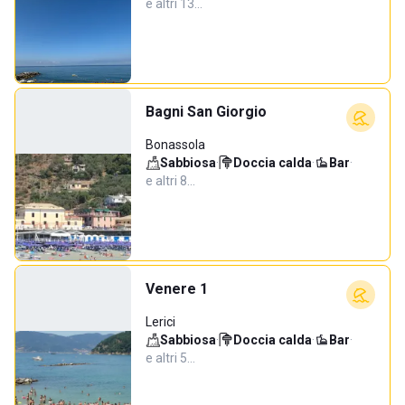
e altri 13…
Bagni San Giorgio
Bonassola
Sabbiosa
·
Doccia calda
·
Bar
·
e altri 8…
Venere 1
Lerici
Sabbiosa
·
Doccia calda
·
Bar
·
e altri 5…