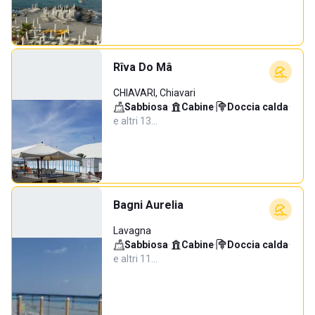
Rîva Do Mâ
CHIAVARI, Chiavari
Sabbiosa
·
Cabine
·
Doccia calda
·
e altri 13…
Bagni Aurelia
Lavagna
Sabbiosa
·
Cabine
·
Doccia calda
·
e altri 11…