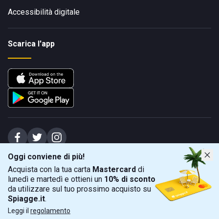
Accessibilità digitale
Scarica l'app
Oggi conviene di più!
Spiagge Srl - Sede legale: Via Marecchiese 48, 47923 Rimini (RN), IT -
Acquista con la tua carta
Mastercard
di
capitale sociale Euro 31245,57 - Iscritta al registro delle imprese di Rimini
lunedì e martedì e ottieni un
10% di sconto
Sede operativa: Via Flaminia 180, 47924 Rimini (RN), IT
-
+39 0541 772375
-
info@spiagge.it
- p.i./c.f. 04536640404
da utilizzare sul tuo prossimo acquisto su
Spiagge.it
.
Mappa
Filtra
©
2026
Spiagge Srl. Tutti i diritti riservati.
Leggi il
regolamento