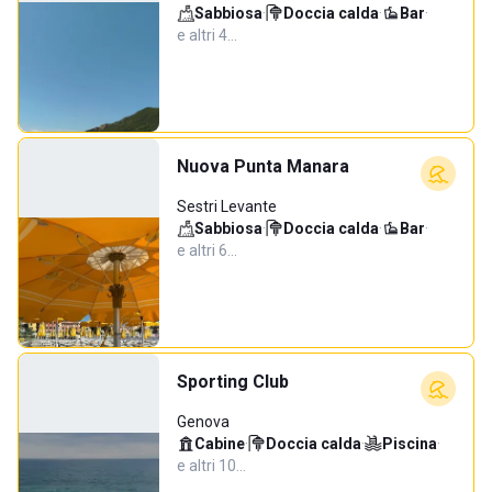
Sabbiosa
·
Doccia calda
·
Bar
·
e altri 4…
Nuova Punta Manara
Sestri Levante
Sabbiosa
·
Doccia calda
·
Bar
·
e altri 6…
Sporting Club
Genova
Cabine
·
Doccia calda
·
Piscina
·
e altri 10…