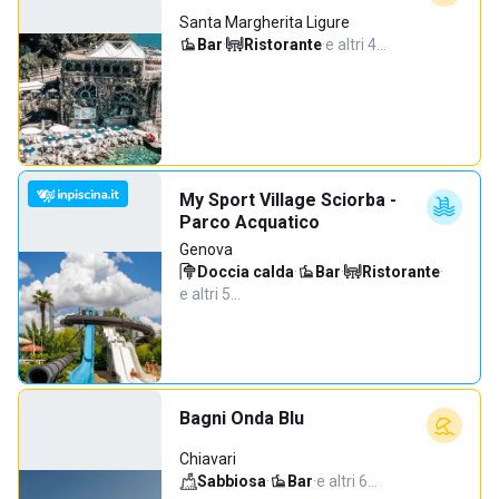
Santa Margherita Ligure
Bar
·
Ristorante
·
e altri 4…
My Sport Village Sciorba -
Parco Acquatico
Genova
Doccia calda
·
Bar
·
Ristorante
·
e altri 5…
Bagni Onda Blu
Chiavari
Sabbiosa
·
Bar
·
e altri 6…