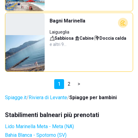
Bagni Marinella
Laigueglia
Sabbiosa
·
Cabine
·
Doccia calda
·
e altri 9…
1
2
>
Spiagge.it
Riviera di Levante
Spiagge per bambini
Stabilimenti balneari più prenotati
Lido Marinella Meta - Meta (NA)
Bahia Blanca - Spotorno (SV)