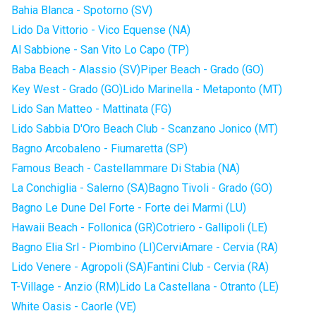
Bahia Blanca - Spotorno (SV)
Lido Da Vittorio - Vico Equense (NA)
Al Sabbione - San Vito Lo Capo (TP)
Baba Beach - Alassio (SV)
Piper Beach - Grado (GO)
Key West - Grado (GO)
Lido Marinella - Metaponto (MT)
Lido San Matteo - Mattinata (FG)
Lido Sabbia D'Oro Beach Club - Scanzano Jonico (MT)
Bagno Arcobaleno - Fiumaretta (SP)
Famous Beach - Castellammare Di Stabia (NA)
La Conchiglia - Salerno (SA)
Bagno Tivoli - Grado (GO)
Bagno Le Dune Del Forte - Forte dei Marmi (LU)
Hawaii Beach - Follonica (GR)
Cotriero - Gallipoli (LE)
Bagno Elia Srl - Piombino (LI)
CerviAmare - Cervia (RA)
Lido Venere - Agropoli (SA)
Fantini Club - Cervia (RA)
T-Village - Anzio (RM)
Lido La Castellana - Otranto (LE)
White Oasis - Caorle (VE)