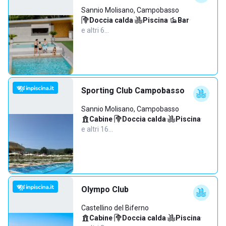
Sannio Molisano, Campobasso
Doccia calda
·
Piscina
·
Bar
·
e altri 6…
Sporting Club Campobasso
Sannio Molisano, Campobasso
Cabine
·
Doccia calda
·
Piscina
·
e altri 16…
Olympo Club
Castellino del Biferno
Cabine
·
Doccia calda
·
Piscina
·