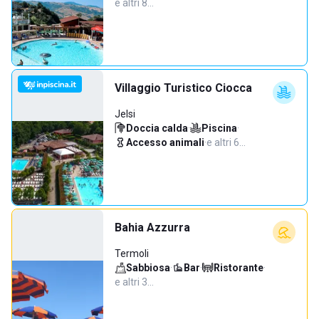
e altri 8…
Villaggio Turistico Ciocca
Jelsi
Doccia calda
·
Piscina
·
Accesso animali
·
e altri 6…
Bahia Azzurra
Termoli
Sabbiosa
·
Bar
·
Ristorante
·
e altri 3…