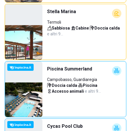
Stella Marina
Termoli
Sabbiosa
·
Cabine
·
Doccia calda
·
e altri 9…
Piscina Summerland
Campobasso, Guardiaregia
Doccia calda
·
Piscina
·
Accesso animali
·
e altri 9…
Cycas Pool Club