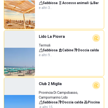
Sabbiosa
·
Accesso animali
·
Bar
·
e altri 3…
Lido La Piovra
Termoli
Sabbiosa
·
Cabine
·
Doccia calda
·
e altri 9…
Club 2 Miglia
Provincia Di Campobasso,
Campomarino Lido
Sabbiosa
·
Doccia calda
·
Piscina
·
e altri 15…