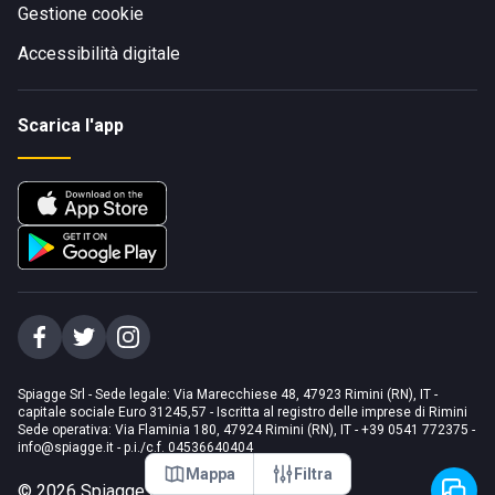
Gestione cookie
Accessibilità digitale
Scarica l'app
Spiagge Srl - Sede legale: Via Marecchiese 48, 47923 Rimini (RN), IT -
capitale sociale Euro 31245,57 - Iscritta al registro delle imprese di Rimini
Sede operativa: Via Flaminia 180, 47924 Rimini (RN), IT
-
+39 0541 772375
-
info@spiagge.it
- p.i./c.f. 04536640404
Mappa
Filtra
©
2026
Spiagge Srl. Tutti i diritti riservati.