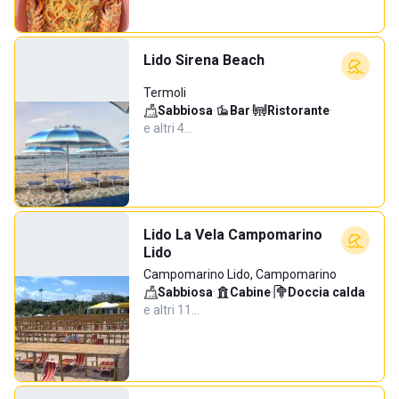
Lido Sirena Beach
Termoli
Sabbiosa
·
Bar
·
Ristorante
·
e altri 4…
Lido La Vela Campomarino
Lido
Campomarino Lido, Campomarino
Sabbiosa
·
Cabine
·
Doccia calda
·
e altri 11…