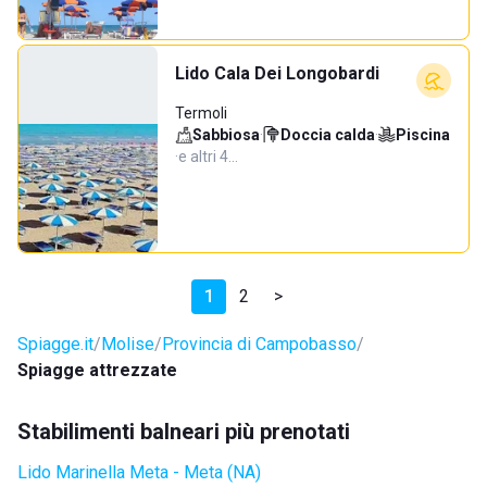
Lido Cala Dei Longobardi
Termoli
Sabbiosa
·
Doccia calda
·
Piscina
·
e altri 4…
1
2
>
Spiagge.it
Molise
Provincia di Campobasso
Spiagge attrezzate
Stabilimenti balneari più prenotati
Lido Marinella Meta - Meta (NA)