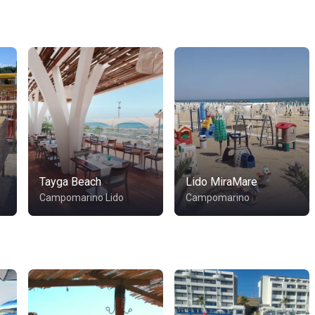
Tayga Beach
Lido MiraMare
Campomarino Lido
Campomarino