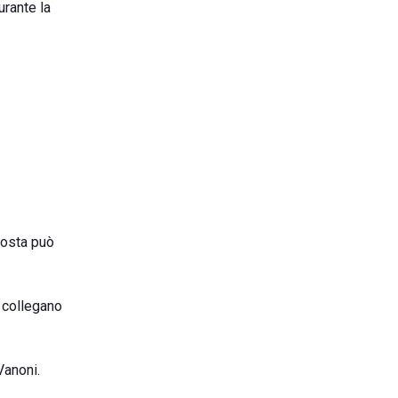
urante la
 costa può
e collegano
Vanoni.