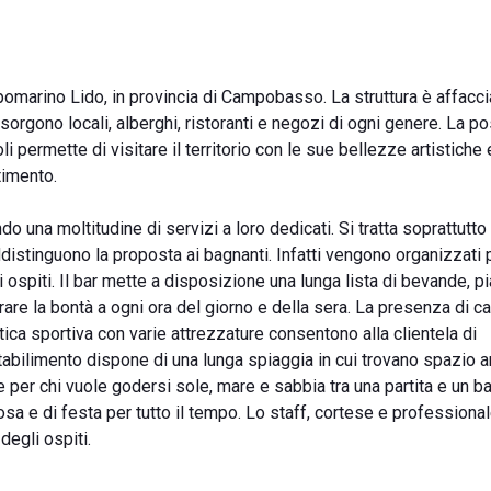
omarino Lido, in provincia di Campobasso. La struttura è affacci
sorgono locali, alberghi, ristoranti e negozi di ogni genere. La p
moli permette di visitare il territorio con le sue bellezze artistiche 
timento.
do una moltitudine di servizi a loro dedicati. Si tratta soprattutto 
distinguono la proposta ai bagnanti. Infatti vengono organizzati
li ospiti. Il bar mette a disposizione una lunga lista di bevande, pia
orare la bontà a ogni ora del giorno e della sera. La presenza di 
atica sportiva con varie attrezzature consentono alla clientela di
stabilimento dispone di una lunga spiaggia in cui trovano spazio a
de per chi vuole godersi sole, mare e sabbia tra una partita e un ba
a e di festa per tutto il tempo. Lo staff, cortese e professiona
degli ospiti.