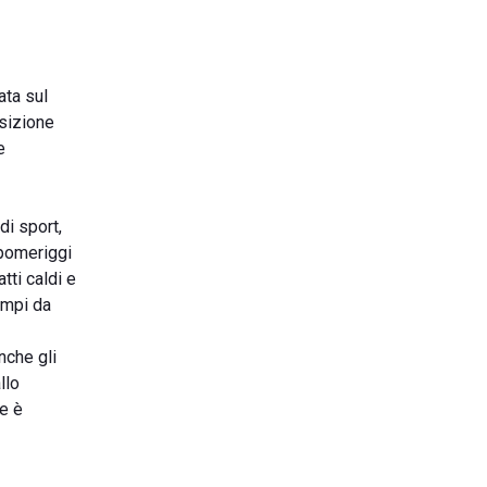
ata sul
osizione
e
di sport,
 pomeriggi
tti caldi e
campi da
nche gli
llo
le è