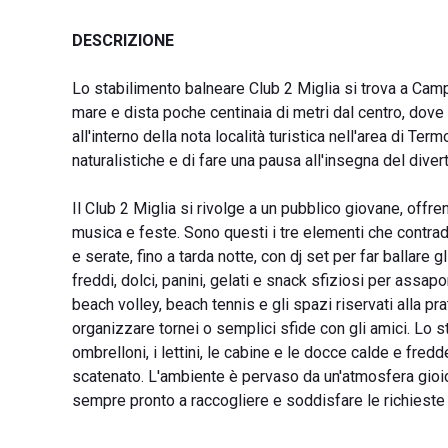
DESCRIZIONE
Lo stabilimento balneare Club 2 Miglia si trova a Camp
mare e dista poche centinaia di metri dal centro, dove 
all'interno della nota località turistica nell'area di Ter
naturalistiche e di fare una pausa all'insegna del diver
Il Club 2 Miglia si rivolge a un pubblico giovane, offren
musica e feste. Sono questi i tre elementi che contrad
e serate, fino a tarda notte, con dj set per far ballare g
freddi, dolci, panini, gelati e snack sfiziosi per assap
beach volley, beach tennis e gli spazi riservati alla pr
organizzare tornei o semplici sfide con gli amici. Lo 
ombrelloni, i lettini, le cabine e le docce calde e fred
scatenato. L'ambiente è pervaso da un'atmosfera gioios
sempre pronto a raccogliere e soddisfare le richieste 