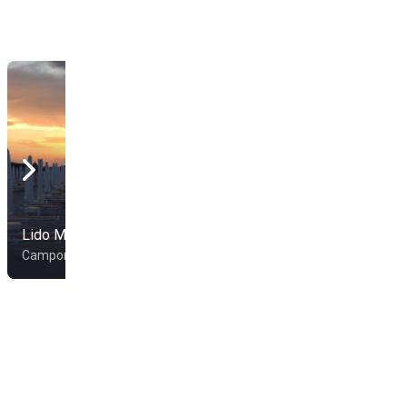
Lido Mambo
Lido Ritz
Campomarino
Campomarino