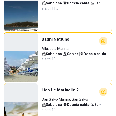
Sabbiosa
·
Doccia calda
·
Bar
·
e altri 11…
Bagni Nettuno
Albissola Marina
Sabbiosa
·
Cabine
·
Doccia calda
·
e altri 13…
Lido Le Marinelle 2
San Salvo Marina, San Salvo
Sabbiosa
·
Doccia calda
·
Bar
·
e altri 10…