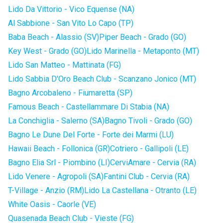
Lido Da Vittorio - Vico Equense (NA)
Al Sabbione - San Vito Lo Capo (TP)
Baba Beach - Alassio (SV)
Piper Beach - Grado (GO)
Key West - Grado (GO)
Lido Marinella - Metaponto (MT)
Lido San Matteo - Mattinata (FG)
Lido Sabbia D'Oro Beach Club - Scanzano Jonico (MT)
Bagno Arcobaleno - Fiumaretta (SP)
Famous Beach - Castellammare Di Stabia (NA)
La Conchiglia - Salerno (SA)
Bagno Tivoli - Grado (GO)
Bagno Le Dune Del Forte - Forte dei Marmi (LU)
Hawaii Beach - Follonica (GR)
Cotriero - Gallipoli (LE)
Bagno Elia Srl - Piombino (LI)
CerviAmare - Cervia (RA)
Lido Venere - Agropoli (SA)
Fantini Club - Cervia (RA)
T-Village - Anzio (RM)
Lido La Castellana - Otranto (LE)
White Oasis - Caorle (VE)
Quasenada Beach Club - Vieste (FG)