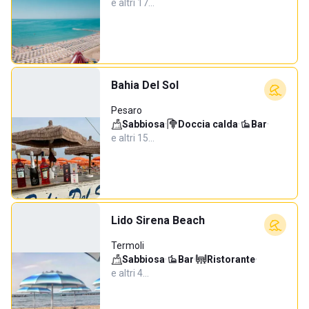
e altri 17…
Bahia Del Sol
Pesaro
Sabbiosa
·
Doccia calda
·
Bar
·
e altri 15…
Lido Sirena Beach
Termoli
Sabbiosa
·
Bar
·
Ristorante
·
e altri 4…