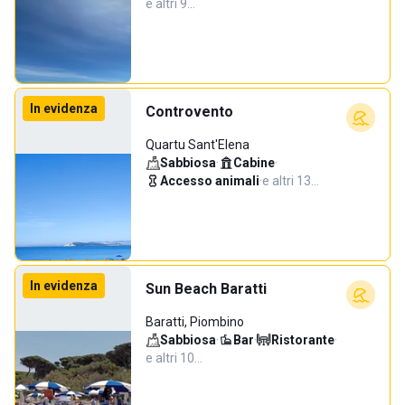
e altri 9…
In evidenza
Controvento
Quartu Sant'Elena
Sabbiosa
·
Cabine
·
Accesso animali
·
e altri 13…
In evidenza
Sun Beach Baratti
Baratti, Piombino
Sabbiosa
·
Bar
·
Ristorante
·
e altri 10…