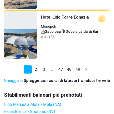
Hotel Lido Torre Egnazia
Monopoli
Sabbiosa
·
Doccia calda
·
Bar
·
e altri 13…
1
2
3
...
47
48
49
>
Spiagge.it
Spiagge con corsi di kitesurf windsurf e vela
Stabilimenti balneari più prenotati
Lido Marinella Meta - Meta (NA)
Bahia Blanca - Spotorno (SV)