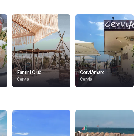
Fantini Club
CerviAmare
Cervia
Cervia