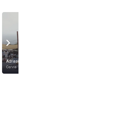
Adriasol 111-112
Bagno Romagnolo 173
Cervia
Cervia