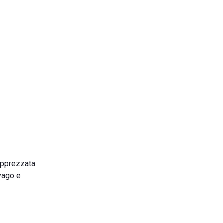
 apprezzata
svago e