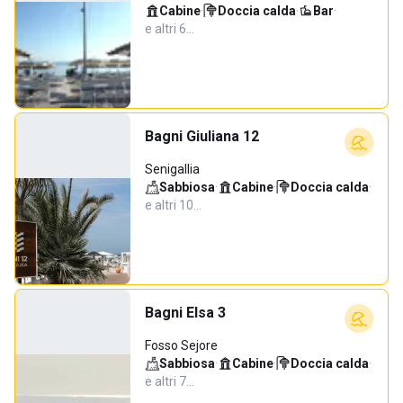
Cabine
·
Doccia calda
·
Bar
·
e altri 6…
Bagni Giuliana 12
Senigallia
Sabbiosa
·
Cabine
·
Doccia calda
·
e altri 10…
Bagni Elsa 3
Fosso Sejore
Sabbiosa
·
Cabine
·
Doccia calda
·
e altri 7…