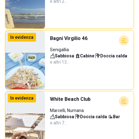
e altri 2…
In evidenza
Bagni Virgilio 46
Senigallia
Sabbiosa
·
Cabine
·
Doccia calda
·
e altri 13…
In evidenza
White Beach Club
Marcelli, Numana
Sabbiosa
·
Doccia calda
·
Bar
·
e altri 7…