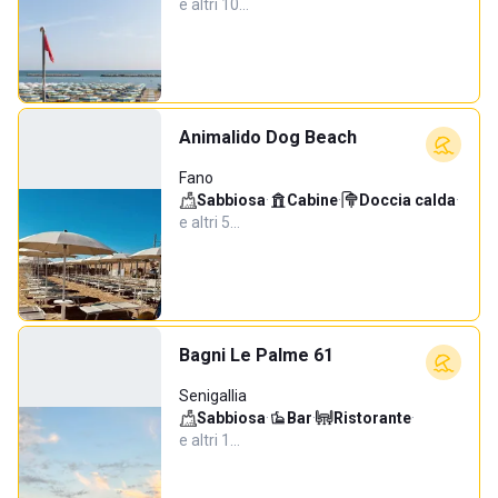
e altri 10…
Animalido Dog Beach
Fano
Sabbiosa
·
Cabine
·
Doccia calda
·
e altri 5…
Bagni Le Palme 61
Senigallia
Sabbiosa
·
Bar
·
Ristorante
·
e altri 1…