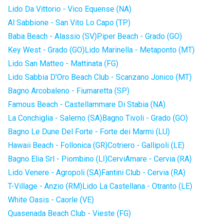
Lido Da Vittorio - Vico Equense (NA)
Al Sabbione - San Vito Lo Capo (TP)
Baba Beach - Alassio (SV)
Piper Beach - Grado (GO)
Key West - Grado (GO)
Lido Marinella - Metaponto (MT)
Lido San Matteo - Mattinata (FG)
Lido Sabbia D'Oro Beach Club - Scanzano Jonico (MT)
Bagno Arcobaleno - Fiumaretta (SP)
Famous Beach - Castellammare Di Stabia (NA)
La Conchiglia - Salerno (SA)
Bagno Tivoli - Grado (GO)
Bagno Le Dune Del Forte - Forte dei Marmi (LU)
Hawaii Beach - Follonica (GR)
Cotriero - Gallipoli (LE)
Bagno Elia Srl - Piombino (LI)
CerviAmare - Cervia (RA)
Lido Venere - Agropoli (SA)
Fantini Club - Cervia (RA)
T-Village - Anzio (RM)
Lido La Castellana - Otranto (LE)
White Oasis - Caorle (VE)
Quasenada Beach Club - Vieste (FG)