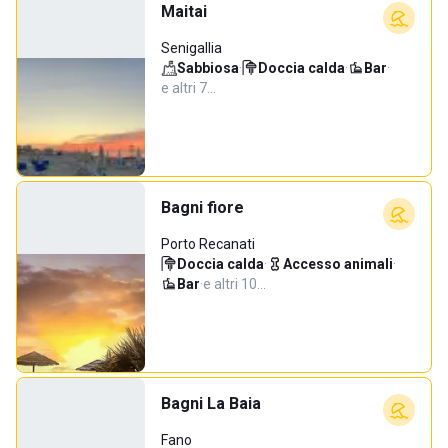
Maitai
Senigallia
Sabbiosa
·
Doccia calda
·
Bar
·
e altri 7…
Bagni fiore
Porto Recanati
Doccia calda
·
Accesso animali
·
Bar
·
e altri 10…
Bagni La Baia
Fano