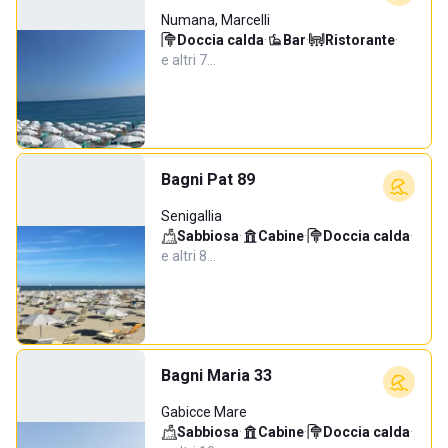
Numana, Marcelli
Doccia calda
·
Bar
·
Ristorante
·
e altri 7…
Bagni Pat 89
Senigallia
Sabbiosa
·
Cabine
·
Doccia calda
·
e altri 8…
Bagni Maria 33
Gabicce Mare
Sabbiosa
·
Cabine
·
Doccia calda
·