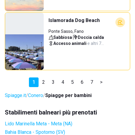
Islamorada Dog Beach
Ponte Sasso, Fano
Sabbiosa
·
Doccia calda
·
Accesso animali
·
e altri 7…
1
2
3
4
5
6
7
>
Spiagge.it
Conero
Spiagge per bambini
Stabilimenti balneari più prenotati
Lido Marinella Meta - Meta (NA)
Bahia Blanca - Spotorno (SV)