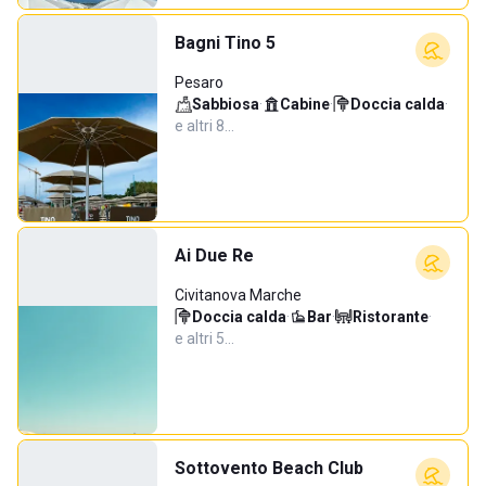
Bagni Tino 5
Pesaro
Sabbiosa
·
Cabine
·
Doccia calda
·
e altri 8…
Ai Due Re
Civitanova Marche
Doccia calda
·
Bar
·
Ristorante
·
e altri 5…
Sottovento Beach Club