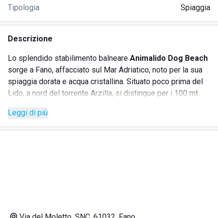
Tipologia
Spiaggia
Descrizione
Lo splendido stabilimento balneare
Animalido Dog Beach
sorge a Fano, affacciato sul Mar Adriatico, noto per la sua
spiaggia dorata e acqua cristallina. Situato poco prima del
Lido, a nord del torrente Arzilla, si distingue per i 100 mt
circa di spiaggia attrezzata dove anche i nostri amici pelosi
Leggi di più
possono fare un tuffo in sicurezza grazie all'area
balneabile delimitata da boe. La struttura offre numerosi
servizi, tra cui cabine, docce con acqua calda, wi-fi, bar e
un'area giochi per bambini. È accessibile ai disabili e
impone ai visitatori con cani di portare il libretto vaccinale e
mantenere i cani al guinzaglio.
SERVIZI
Via del Moletto, SNC, 61032, Fano