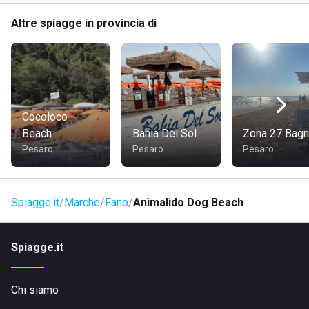
Altre spiagge in provincia di
Lo stabilimento è facilmente raggiungibile tramite il
lungomare e si trova vicino al centro abitato di Fano. È
accessibile a piedi, in bicicletta, in auto e con i mezzi
pubblici. Per ulteriori dettagli su come raggiungerci, visita il
nostro sito.
Cocoloco
Beach
Bahia Del Sol
Zona 27 Bagn
Pesaro
Pesaro
Pesaro
Spiagge.it
Marche
Fano
Animalido Dog Beach
Spiagge.it
Chi siamo