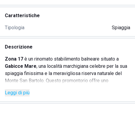
Caratteristiche
Tipologia
Spiaggia
Descrizione
Zona 17
è un rinomato stabilimento balneare situato a
Gabicce Mare
, una località marchigiana celebre per la sua
spiaggia finissima e la meravigliosa riserva naturale del
Monte San Bartolo. Questo promontorio offre uno
spettacolo mozzafiato con le sue scogliere che scendono
Leggi di più
ripide sul mare. Lo stabilimento è perfetto per chi desidera
rilassarsi in una cornice naturale unica e garantisce
un'esperienza di comfort e divertimento grazie ai numerosi
servizi disponibili.
SERVIZI