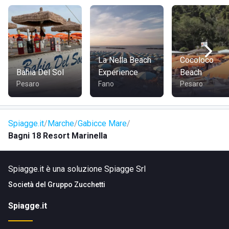
Zona 17 è facilmente accessibile via auto, moto, a piedi o
in bicicletta. Inoltre, è possibile utilizzare i mezzi pubblici
per raggiungere comodamente lo stabilimento.
La Nella Beach
Cocoloco
Bahia Del Sol
Experience
Beach
Pesaro
Fano
Pesaro
Spiagge.it
Marche
Gabicce Mare
Bagni 18 Resort Marinella
Spiagge.it è una soluzione Spiagge Srl
Società del
Gruppo Zucchetti
Spiagge.it