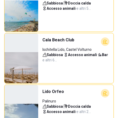
Sabbiosa
·
Doccia calda
·
Accesso animali
·
e altri 5…
Cala Beach Club
Ischitella Lido, Castel Volturno
Sabbiosa
·
Accesso animali
·
Bar
·
e altri 6…
Lido Orfeo
Palinuro
Sabbiosa
·
Doccia calda
·
Accesso animali
·
e altri 2…