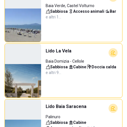
Baia Verde, Castel Volturno
Sabbiosa
·
Accesso animali
·
Bar
·
e altri 1…
Lido La Vela
Baia Domizia - Cellole
Sabbiosa
·
Cabine
·
Doccia calda
·
e altri 9…
Lido Baia Saracena
Palinuro
Sabbiosa
·
Cabine
·