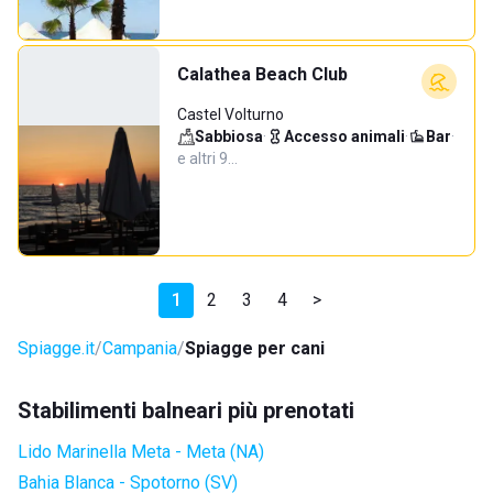
Calathea Beach Club
Castel Volturno
Sabbiosa
·
Accesso animali
·
Bar
·
e altri 9…
1
2
3
4
>
Spiagge.it
Campania
Spiagge per cani
Stabilimenti balneari più prenotati
Lido Marinella Meta - Meta (NA)
Bahia Blanca - Spotorno (SV)