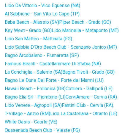
Lido Da Vittorio - Vico Equense (NA)
Al Sabbione - San Vito Lo Capo (TP)
Baba Beach - Alassio (SV)
Piper Beach - Grado (GO)
Key West - Grado (GO)
Lido Marinella - Metaponto (MT)
Lido San Matteo - Mattinata (FG)
Lido Sabbia D'Oro Beach Club - Scanzano Jonico (MT)
Bagno Arcobaleno - Fiumaretta (SP)
Famous Beach - Castellammare Di Stabia (NA)
La Conchiglia - Salerno (SA)
Bagno Tivoli - Grado (GO)
Bagno Le Dune Del Forte - Forte dei Marmi (LU)
Hawaii Beach - Follonica (GR)
Cotriero - Gallipoli (LE)
Bagno Elia Srl - Piombino (LI)
CerviAmare - Cervia (RA)
Lido Venere - Agropoli (SA)
Fantini Club - Cervia (RA)
T-Village - Anzio (RM)
Lido La Castellana - Otranto (LE)
White Oasis - Caorle (VE)
Quasenada Beach Club - Vieste (FG)