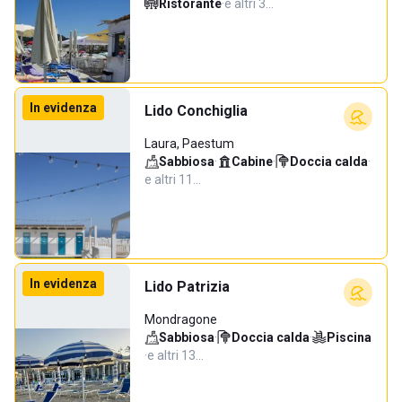
Ristorante
·
e altri 3…
In evidenza
Lido Conchiglia
Laura, Paestum
Sabbiosa
·
Cabine
·
Doccia calda
·
e altri 11…
In evidenza
Lido Patrizia
Mondragone
Sabbiosa
·
Doccia calda
·
Piscina
·
e altri 13…