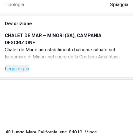
Tipologia
Spiaggia
Descrizione
CHALET DE MAR – MINORI (SA), CAMPANIA
DESCRIZIONE
Chalet de Mar è uno stabilimento balneare situato sul
lungomare di Minori, nel cuore della Costiera Amalfitana.
La struttura offre un’ampia spiaggia attrezzata con lettini e
Leggi di più
ombrelloni, Wi-Fi gratuito, docce calde e servizio bar
direttamente sotto l’ombrellone. L’ambiente è curato e
accogliente, ideale per chi desidera trascorrere una
giornata all’insegna del relax, in coppia, in famiglia o con gli
amici.
Durante la stagione estiva vengono organizzati aperitivi al
tramonto, musica live ed eventi per i più piccoli. Lo staff è
sempre a disposizione dei clienti per offrire un’esperienza
piacevole e memorabile.
Lungo Mare California, snc, 84010, Minori