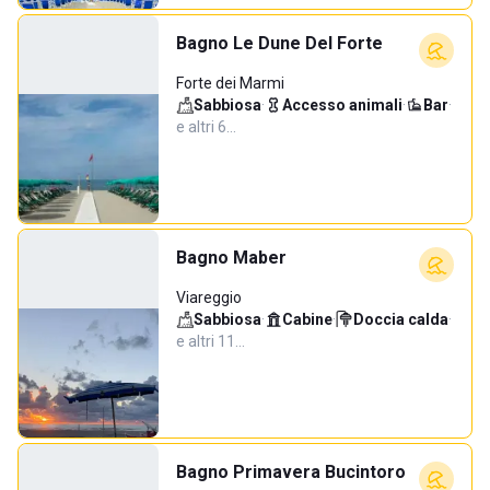
Bagno Le Dune Del Forte
Forte dei Marmi
Sabbiosa
·
Accesso animali
·
Bar
·
e altri 6…
Bagno Maber
Viareggio
Sabbiosa
·
Cabine
·
Doccia calda
·
e altri 11…
Bagno Primavera Bucintoro