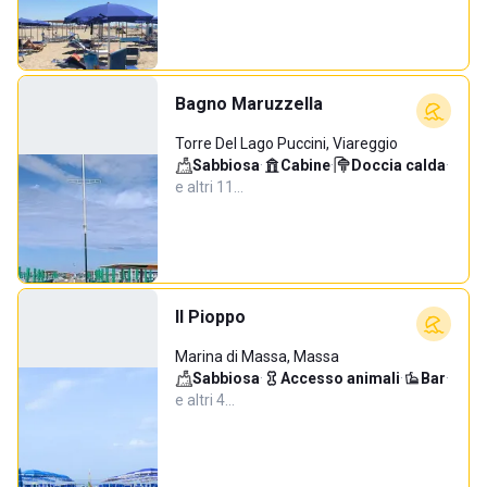
Bagno Maruzzella
Torre Del Lago Puccini, Viareggio
Sabbiosa
·
Cabine
·
Doccia calda
·
e altri 11…
Il Pioppo
Marina di Massa, Massa
Sabbiosa
·
Accesso animali
·
Bar
·
e altri 4…