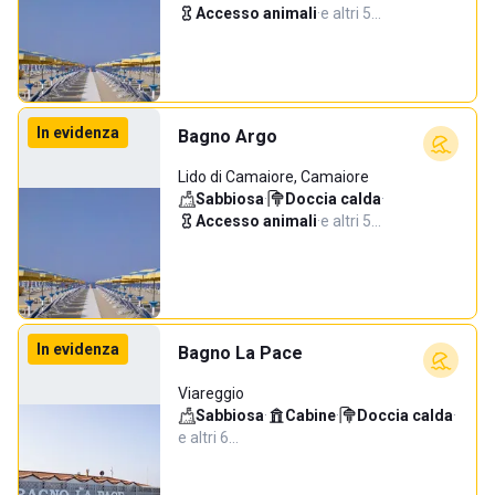
Accesso animali
·
e altri 5…
In evidenza
Bagno Argo
Lido di Camaiore, Camaiore
Sabbiosa
·
Doccia calda
·
Accesso animali
·
e altri 5…
In evidenza
Bagno La Pace
Viareggio
Sabbiosa
·
Cabine
·
Doccia calda
·
e altri 6…