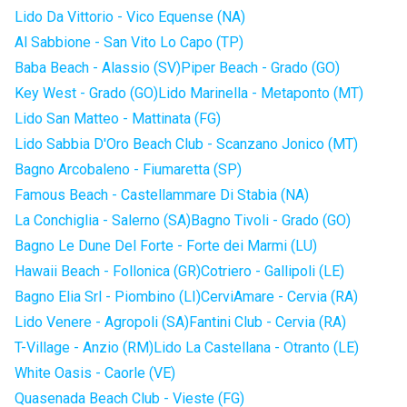
Lido Da Vittorio - Vico Equense (NA)
Al Sabbione - San Vito Lo Capo (TP)
Baba Beach - Alassio (SV)
Piper Beach - Grado (GO)
Key West - Grado (GO)
Lido Marinella - Metaponto (MT)
Lido San Matteo - Mattinata (FG)
Lido Sabbia D'Oro Beach Club - Scanzano Jonico (MT)
Bagno Arcobaleno - Fiumaretta (SP)
Famous Beach - Castellammare Di Stabia (NA)
La Conchiglia - Salerno (SA)
Bagno Tivoli - Grado (GO)
Bagno Le Dune Del Forte - Forte dei Marmi (LU)
Hawaii Beach - Follonica (GR)
Cotriero - Gallipoli (LE)
Bagno Elia Srl - Piombino (LI)
CerviAmare - Cervia (RA)
Lido Venere - Agropoli (SA)
Fantini Club - Cervia (RA)
T-Village - Anzio (RM)
Lido La Castellana - Otranto (LE)
White Oasis - Caorle (VE)
Quasenada Beach Club - Vieste (FG)