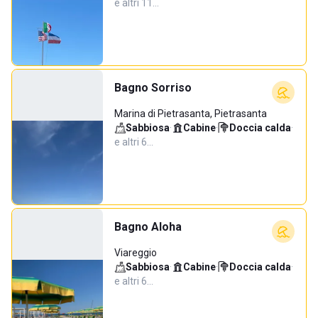
e altri 11…
Bagno Sorriso
Marina di Pietrasanta, Pietrasanta
Sabbiosa
·
Cabine
·
Doccia calda
·
e altri 6…
Bagno Aloha
Viareggio
Sabbiosa
·
Cabine
·
Doccia calda
·
e altri 6…