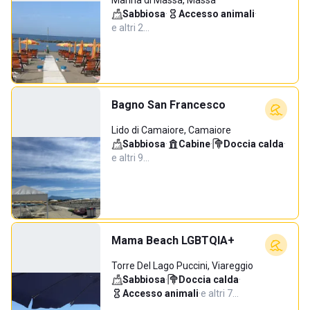
Marina di Massa, Massa
Sabbiosa
·
Accesso animali
·
e altri 2…
Bagno San Francesco
Lido di Camaiore, Camaiore
Sabbiosa
·
Cabine
·
Doccia calda
·
e altri 9…
Mama Beach LGBTQIA+
Torre Del Lago Puccini, Viareggio
Sabbiosa
·
Doccia calda
·
Accesso animali
·
e altri 7…