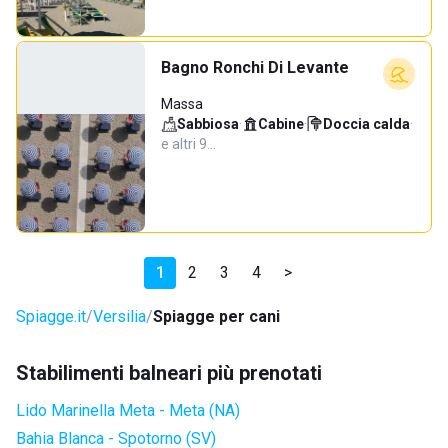
Bagno Ronchi Di Levante
Massa
Sabbiosa
·
Cabine
·
Doccia calda
·
e altri 9…
1
2
3
4
>
Spiagge.it
Versilia
Spiagge per cani
Stabilimenti balneari più prenotati
Lido Marinella Meta - Meta (NA)
Bahia Blanca - Spotorno (SV)