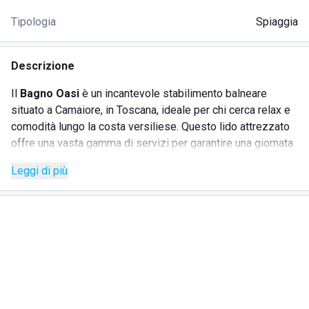
Tipologia
Spiaggia
Descrizione
Il
Bagno Oasi
è un incantevole stabilimento balneare
situato a Camaiore, in Toscana, ideale per chi cerca relax e
comodità lungo la costa versiliese. Questo lido attrezzato
offre una vasta gamma di servizi per garantire una giornata
al mare all'insegna del comfort e del divertimento.
Leggi di più
SERVIZI
Noleggio lettini e ombrelloni
per rilassarsi in
spiaggia
Cabine private
per cambiarsi comodamente
Bar e ristorante
direttamente sul mare per gustare
piatti tipici e freschi