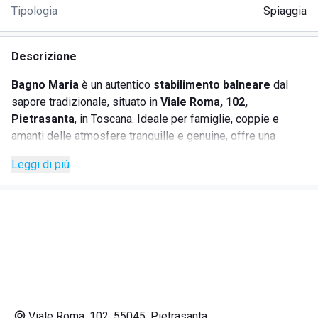
Tipologia
Spiaggia
Descrizione
Bagno Maria
è un autentico
stabilimento balneare
dal
sapore tradizionale, situato in
Viale Roma, 102,
Pietrasanta
, in Toscana. Ideale per famiglie, coppie e
amanti delle atmosfere tranquille e genuine, offre una
pausa al mare in perfetto stile anni ’60, lontano dal caos e
Leggi di più
dalla modernità invadente.
Il lido conserva un fascino semplice e accogliente, perfetto
per chi cerca una giornata di relax tra
buona cucina, pulizia
e cordialità
. Il personale è attento e disponibile, creando
un’atmosfera familiare dove ci si sente subito a casa.
SERVIZI OFFERTI
Viale Roma, 102, 55045, Pietrasanta